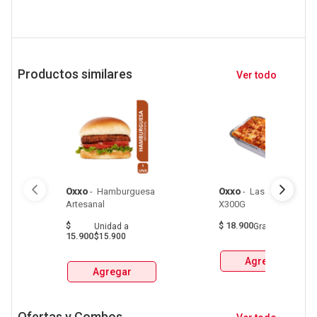
Productos similares
Ver todo
Oxxo
 - 
 Hamburguesa 
Oxxo
 - 
 Lasana Mixta 
Artesanal 
X300G 
$
$
18.900
Unidad
a
Gramo
a
$63
15.900
$15.900
Agregar
Agregar
Ofertas y Combos