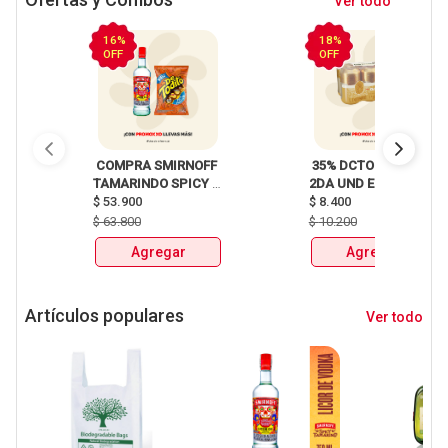
Ver todo
16%
18%
OFF
OFF
 COMPRA SMIRNOFF 
 35% DCTO EN LA 
TAMARINDO SPICY 
2DA UND EN 
X750ml Y LLEVATE 
$
53.900
CERVEZA CLUB 
$
8.400
DETODITO 165GR o 
COLOMBIA LATA 
$
63.800
$
10.200
150GR 
X330ml 
Agregar
Agregar
Artículos populares
Ver todo