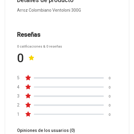
Detalles de producto
Arroz Colombiano Ventoloni 300G
Reseñas
0
calificaciones
& 0
reseñas
0
5
0
4
0
3
0
2
0
1
0
Opiniones de los usuarios
(0)