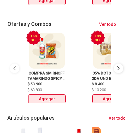
Agregar
Agregar
Ofertas y Combos
Ver todo
16%
18%
OFF
OFF
 COMPRA SMIRNOFF 
 35% DCTO EN LA 
TAMARINDO SPICY 
2DA UND EN 
X750ml Y LLEVATE 
$
53.900
CERVEZA CLUB 
$
8.400
DETODITO 165GR o 
COLOMBIA LATA 
$
63.800
$
10.200
150GR 
X330ml 
Agregar
Agregar
Artículos populares
Ver todo