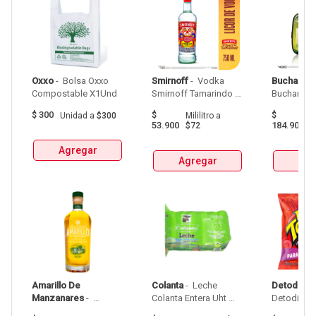
Oxxo
 - 
 Bolsa Oxxo 
Smirnoff
 - 
 Vodka 
Buchanan
Compostable X1Und 
Smirnoff Tamarindo 
Spicy Botellax750Ml 
$
300
$
$
Unidad
a
$300
Mililitro
a
Mil
53.900
184.900
$72
$
Agregar
Agregar
Agr
Amarillo De 
Colanta
 - 
 Leche 
Detodito
 - 
Manzanares
 - 
Colanta Entera Uht 
Aguardiente Amarillo 
Bolsa  X 1L  X 6Und 