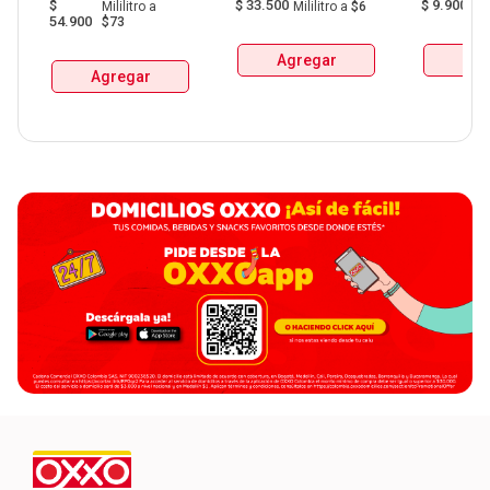
$
$
33.500
$
9.900
Mililitro
a
Mililitro
a
$6
G
De Manzanares 
54.900
$73
Botellax750Ml 
Agregar
Agr
Agregar