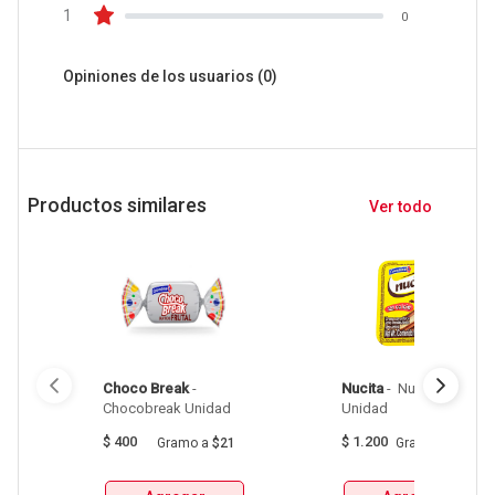
1
0
Opiniones de los usuarios
(0)
Productos similares
Ver todo
Choco Break
 - 
Nucita
 - 
 Nucita Crema 
Chocobreak Unidad 
Unidad 
$
400
$
1.200
Gramo
a
$21
Gramo
a
$86