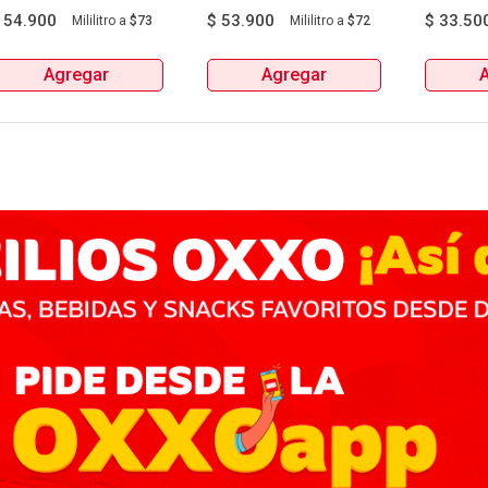
Manzanares Botellax750Ml 
Botellax750Ml 
6Und 
$
54.900
$
53.900
$
33.50
Mililitro
a
$73
Mililitro
a
$72
Agregar
Agregar