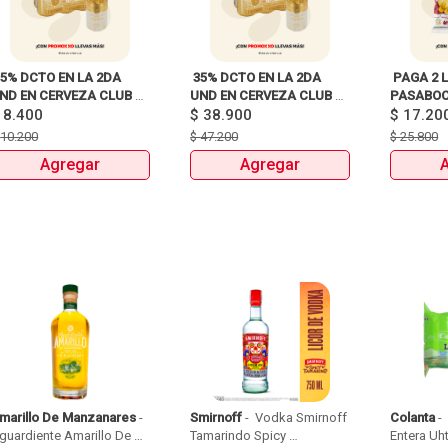
35% DCTO EN LA 2DA 
 35% DCTO EN LA 2DA 
 PAGA 2 L
ND EN CERVEZA CLUB 
UND EN CERVEZA CLUB 
PASABOCA
$
8.400
COLOMBIA LATA X330ml 
COLOMBIA 330 ML LATA X 
$
38.900
$
17.20
6 UNIDADES 
$
10.200
$
47.200
$
25.800
ANTES:$47.200 
Agregar
Agregar
AHORA:$38.900 
marillo De Manzanares
 - 
Smirnoff
 - 
 Vodka Smirnoff 
Colanta
 - 
guardiente Amarillo De 
Tamarindo Spicy 
Entera Uht