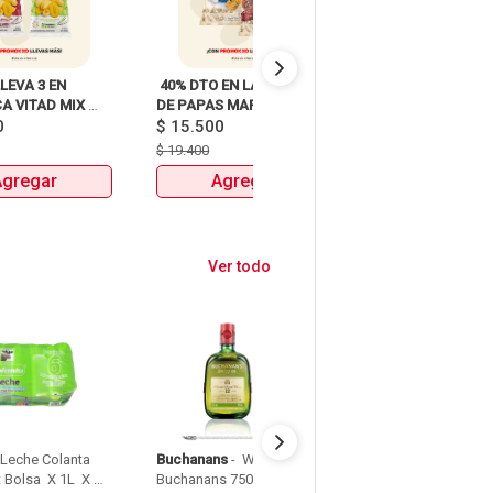
LEVA 3 EN 
 40% DTO EN LA 2DA UND 
 40% DTO EN LA 
 VITAD MIX 
DE PAPAS MARGARITA 
DE PLATANOS MA
0
PAQUETEX110g 
RECETA CLASICA X 120G Y 
$
15.500
$
15.200
115G 
$
19.400
$
19.000
Agregar
Agregar
Agrega
Ver todo
 Leche Colanta 
Buchanans
 - 
 Whisky 
Detodito
 - 
 Pasabo
 Bolsa  X 1L  X 
Buchanans 750 Ml 