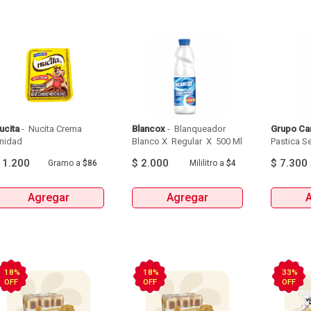
ucita
 - 
 Nucita Crema 
Blancox
 - 
 Blanqueador 
Grupo Ca
Unidad 
Blanco X  Regular  X  500 Ml 
Pastica Se
Tipo Apart
$
1.200
$
2.000
$
7.300
Gramo
a
$86
Mililitro
a
$4
X 20U
Agregar
Agregar
18%
18%
33%
OFF
OFF
OFF