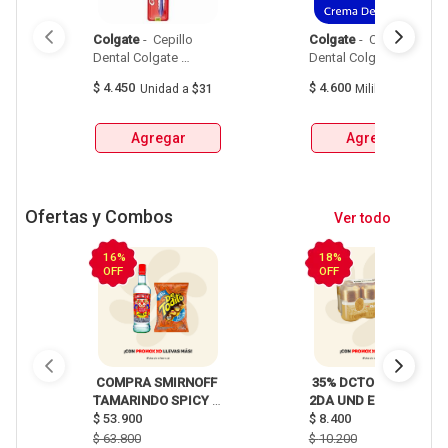
Colgate
 - 
 Cepillo 
Colgate
 - 
 Crema 
Dental Colgate 
Dental Colgate Triple 
Premier Clean Medio 
Accion 60 Ml 
$
4.450
$
4.600
Unidad
a
$31
Mililitro
a
$77
Sabor Original X 1Und 
Agregar
Agregar
Ofertas y Combos
Ver todo
16%
18%
OFF
OFF
 COMPRA SMIRNOFF 
 35% DCTO EN LA 
TAMARINDO SPICY 
2DA UND EN 
X750ml Y LLEVATE 
$
53.900
CERVEZA CLUB 
$
8.400
DETODITO 165GR o 
COLOMBIA LATA 
$
63.800
$
10.200