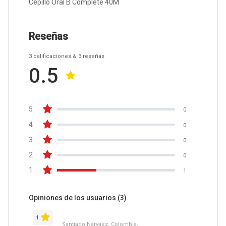
Cepillo Oral B Complete 40M
Reseñas
3
calificaciones
& 3
reseñas
0.5
5
0
4
0
3
0
2
0
1
1
Opiniones de los usuarios
(3)
1
Santiago Narvaez, Colombia,