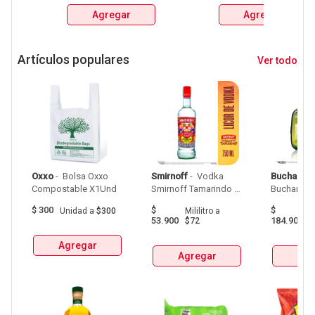
150GR 
X330ml 
Agregar
Agregar
Artículos populares
Ver todo
Oxxo
 - 
 Bolsa Oxxo 
Smirnoff
 - 
 Vodka 
Buchanan
Compostable X1Und 
Smirnoff Tamarindo 
Spicy Botellax750Ml 
$
300
$
$
Unidad
a
$300
Mililitro
a
Mil
53.900
184.900
$72
$
Agregar
Agregar
Agr