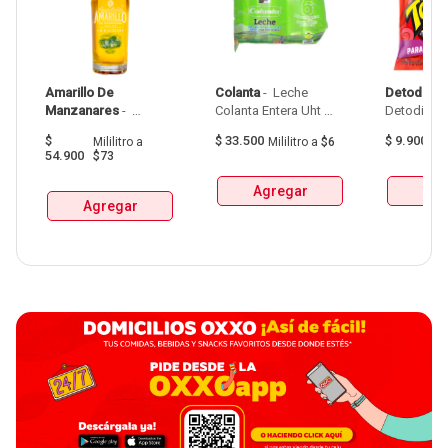
Amarillo De 
Colanta
 - 
 Leche 
Detodito
 - 
Manzanares
 - 
Colanta Entera Uht 
Aguardiente Amarillo 
Bolsa  X 1L  X 6Und 
$
$
33.500
$
9.900
Mililitro
a
Mililitro
a
$6
G
De Manzanares 
54.900
$73
Botellax750Ml 
Agregar
Agr
Agregar