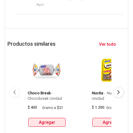
Ago)
Productos similares
Ver todo
Choco Break
 - 
Nucita
 - 
 Nucita Crema 
Chocobreak Unidad 
Unidad 
$
400
$
1.200
Gramo
a
$21
Gramo
a
$86
Agregar
Agregar