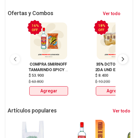
Ofertas y Combos
Ver todo
16%
18%
OFF
OFF
 COMPRA SMIRNOFF 
 35% DCTO EN LA 
TAMARINDO SPICY 
2DA UND EN 
X750ml Y LLEVATE 
$
53.900
CERVEZA CLUB 
$
8.400
DETODITO 165GR o 
COLOMBIA LATA 
$
63.800
$
10.200
150GR 
X330ml 
Agregar
Agregar
Artículos populares
Ver todo