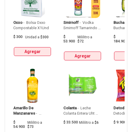
Oxxo
 - 
 Bolsa Oxxo 
Smirnoff
 - 
 Vodka 
Buchanan
Compostable X1Und 
Smirnoff Tamarindo 
Spicy Botellax750Ml 
$
300
$
$
Unidad
a
$300
Mililitro
a
Mil
53.900
184.900
$72
$
Agregar
Agregar
Agr
Amarillo De 
Colanta
 - 
 Leche 
Detodito
 - 
Manzanares
 - 
Colanta Entera Uht 
Aguardiente Amarillo 
Bolsa  X 1L  X 6Und 
$
$
33.500
$
9.900
Mililitro
a
Mililitro
a
$6
G
De Manzanares 
54.900
$73
Botellax750Ml 