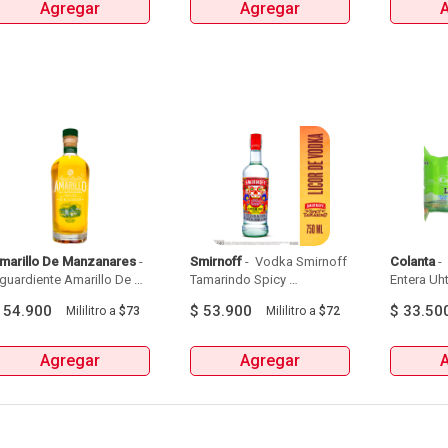
Agregar
Agregar
AHORA:$38.900 
marillo De Manzanares
 - 
Smirnoff
 - 
 Vodka Smirnoff 
Colanta
 - 
guardiente Amarillo De 
Tamarindo Spicy 
Entera Uht
Manzanares Botellax750Ml 
Botellax750Ml 
6Und 
$
54.900
$
53.900
$
33.50
Mililitro
a
$73
Mililitro
a
$72
Agregar
Agregar