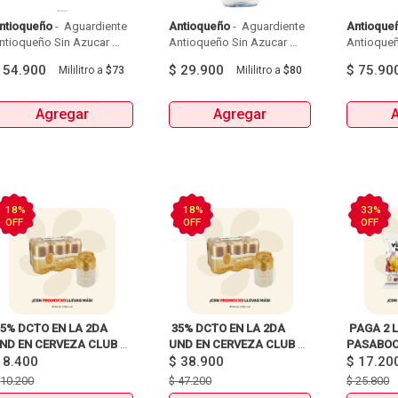
ntioqueño
 - 
 Aguardiente 
Antioqueño
 - 
 Aguardiente 
Antioque
ntioqueño Sin Azucar 
Antioqueño Sin Azucar 
Antioqueñ
Azul Botella X750 Ml 
Azul Botella X375 Ml 
$
54.900
$
29.900
$
75.90
Mililitro
a
$73
Mililitro
a
$80
Agregar
Agregar
18%
18%
33%
OFF
OFF
OFF
35% DCTO EN LA 2DA 
 35% DCTO EN LA 2DA 
 PAGA 2 L
ND EN CERVEZA CLUB 
UND EN CERVEZA CLUB 
PASABOCA
$
8.400
COLOMBIA LATA X330ml 
COLOMBIA 330 ML LATA X 
$
38.900
$
17.20
6 UNIDADES 
$
10.200
$
47.200
$
25.800
ANTES:$47.200 