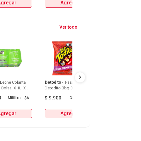
Agregar
Agregar
Agrega
Ver todo
 Leche Colanta 
Detodito
 - 
 Pasaboca 
Popetas
 - 
 Crispet
 Bolsa  X 1L  X 
Detodito Bbq  X 165G 
Popetas Caramelo
121G 
0
$
9.900
$
6.300
Mililitro
a
$6
Gramo
a
$60
Gra
Agregar
Agregar
Agrega