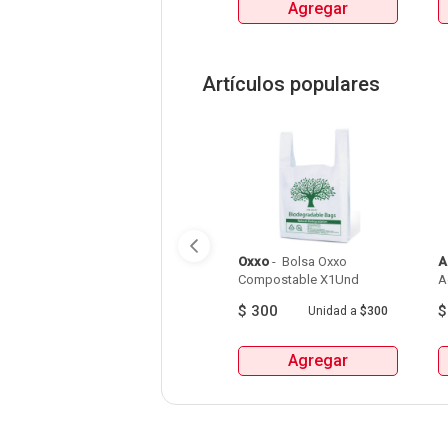
Agregar
Artículos populares
Oxxo
 - 
 Bolsa Oxxo 
A
Compostable X1Und 
A
$
300
Unidad
a
$300
Agregar