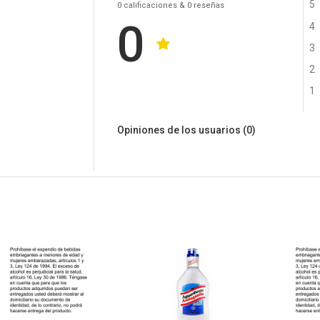
5
0
calificaciones
& 0
reseñas
0
4
3
2
1
Opiniones de los usuarios
(0)