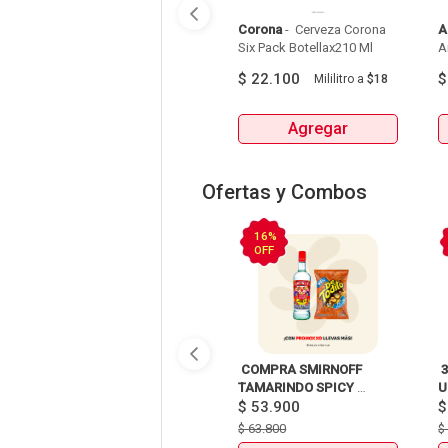
Corona
 - 
 Cerveza Corona 
A
Six Pack Botellax210 Ml 
A
$
22.100
Mililitro
a
$18
Agregar
Ofertas y Combos
16%
OFF
 COMPRA SMIRNOFF 
 
TAMARINDO SPICY 
U
X750ml Y LLEVATE 
$
53.900
DETODITO 165GR o 150GR 
$
63.800