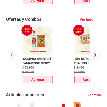
Agregar
Agregar
Ofertas y Combos
Ver todo
16%
18%
OFF
OFF
 COMPRA SMIRNOFF 
 35% DCTO EN LA 
TAMARINDO SPICY 
2DA UND EN 
X750ml Y LLEVATE 
$
53.900
CERVEZA CLUB 
$
8.400
DETODITO 165GR o 
COLOMBIA LATA 
$
63.800
$
10.200
150GR 
X330ml 
Agregar
Agregar
Artículos populares
Ver todo