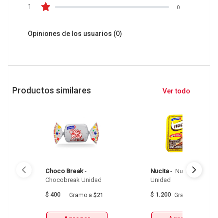
1
0
Opiniones de los usuarios
(0)
Productos similares
Ver todo
Choco Break
 - 
Nucita
 - 
 Nucita Crema 
Chocobreak Unidad 
Unidad 
$
400
$
1.200
Gramo
a
$21
Gramo
a
$86