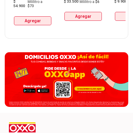
$
$
33.500
$
9.900
Mililitro
a
Mililitro
a
$6
G
De Manzanares 
54.900
$73
Botellax750Ml 
Agregar
Agr
Agregar