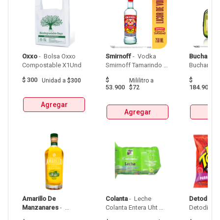
Oxxo
 - 
 Bolsa Oxxo 
Smirnoff
 - 
 Vodka 
Buchanan
Compostable X1Und 
Smirnoff Tamarindo 
Spicy Botellax750Ml 
$
300
$
$
Unidad
a
$300
Mililitro
a
Mil
53.900
184.900
$72
$
Agregar
Agregar
Agr
Amarillo De 
Colanta
 - 
 Leche 
Detodito
 - 
Manzanares
 - 
Colanta Entera Uht 
Aguardiente Amarillo 
Bolsa  X 1L  X 6Und 