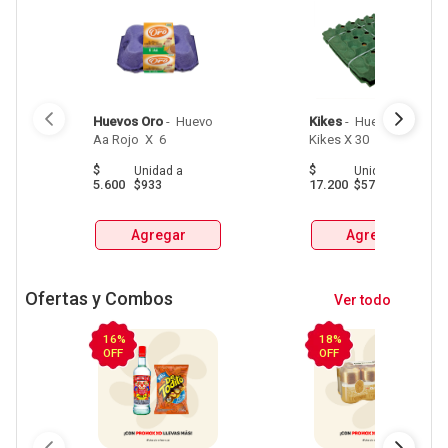
Huevos Oro
 - 
 Huevo 
Kikes
 - 
 Huevo Aa 
Aa Rojo  X  6 
Kikes X 30 
$
$
Unidad
a
Unidad
a
5.600
17.200
$933
$573
Agregar
Agregar
Ofertas y Combos
Ver todo
16%
18%
OFF
OFF