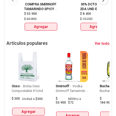
 COMPRA SMIRNOFF 
 35% DCTO EN LA 
TAMARINDO SPICY 
2DA UND EN 
X750ml Y LLEVATE 
$
53.900
CERVEZA CLUB 
$
8.400
DETODITO 165GR o 
COLOMBIA LATA 
$
63.800
$
10.200
150GR 
X330ml 
Agregar
Agregar
Artículos populares
Ver todo
Oxxo
 - 
 Bolsa Oxxo 
Smirnoff
 - 
 Vodka 
Buchanan
Compostable X1Und 
Smirnoff Tamarindo 
Spicy Botellax750Ml 
$
300
$
$
Unidad
a
$300
Mililitro
a
Mil
53.900
184.900
$72
$
Agregar
Agregar
Agr