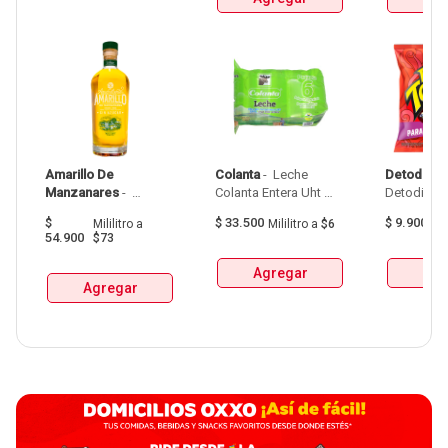
Amarillo De 
Colanta
 - 
 Leche 
Detodito
 - 
Manzanares
 - 
Colanta Entera Uht 
Aguardiente Amarillo 
Bolsa  X 1L  X 6Und 
$
$
33.500
$
9.900
Mililitro
a
Mililitro
a
$6
G
De Manzanares 
54.900
$73
Botellax750Ml 
Agregar
Agr
Agregar