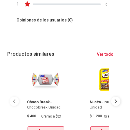
1
0
Opiniones de los usuarios
(0)
Productos similares
Ver todo
Choco Break
 - 
Nucita
 - 
 Nucita Crema 
Chocobreak Unidad 
Unidad 
$
400
$
1.200
Gramo
a
$21
Gramo
a
$86