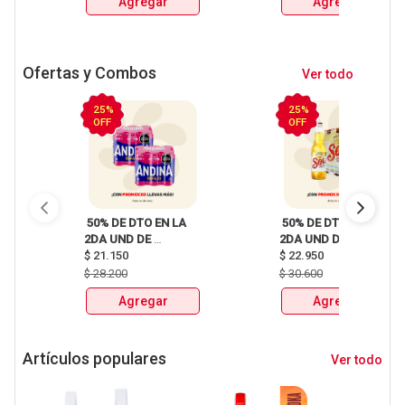
Agregar
Agregar
Ofertas y Combos
Ver todo
25%
25%
OFF
OFF
 50% DE DTO EN LA 
 50% DE DTO EN LA 
2DA UND DE 
2DA UND DE 
CERVEZAS SIXPACKS 
$
21.150
CERVEZAS SIXPACKS 
$
22.950
Y UNIDAD HEINEKEN, 
Y UNIDAD HEINEKEN, 
$
28.200
$
30.600
SOL, 3 CORDILLERAS, 
SOL, 3 CORDILLERAS, 
Agregar
Agregar
ANDINA, MILLER Y 
ANDINA, MILLER Y 
MITICA 
MITICA 
Artículos populares
Ver todo