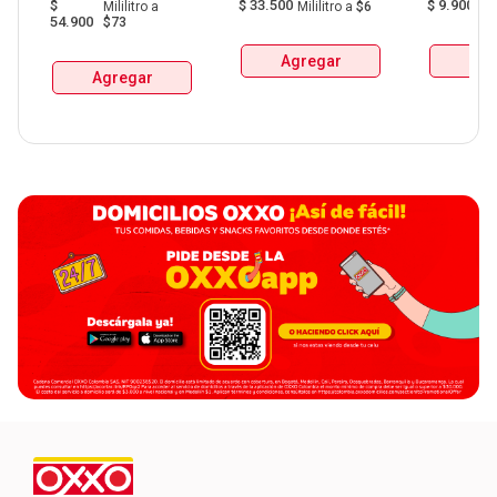
$
$
33.500
$
9.900
Mililitro
a
Mililitro
a
$6
G
De Manzanares 
54.900
$73
Botellax750Ml 
Agregar
Agr
Agregar