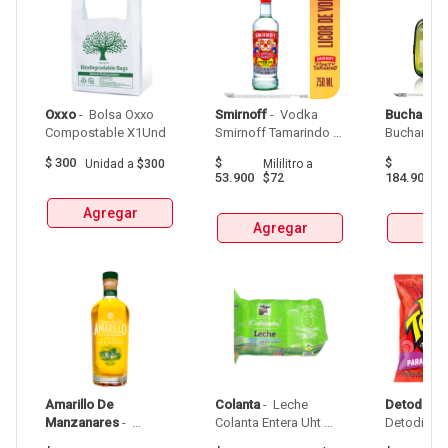
Oxxo
 - 
 Bolsa Oxxo 
Smirnoff
 - 
 Vodka 
Buchanan
Compostable X1Und 
Smirnoff Tamarindo 
Spicy Botellax750Ml 
$
300
$
$
Unidad
a
$300
Mililitro
a
Mil
53.900
184.900
$72
$
Agregar
Agregar
Agr
Amarillo De 
Colanta
 - 
 Leche 
Detodito
 - 
Manzanares
 - 
Colanta Entera Uht 
Aguardiente Amarillo 
Bolsa  X 1L  X 6Und 