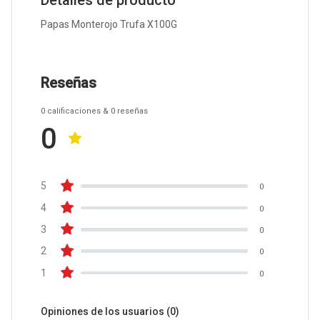
Detalles de producto
Papas Monterojo Trufa X100G
Reseñas
0
calificaciones
& 0
reseñas
0
5
0
4
0
3
0
2
0
1
0
Opiniones de los usuarios
(0)