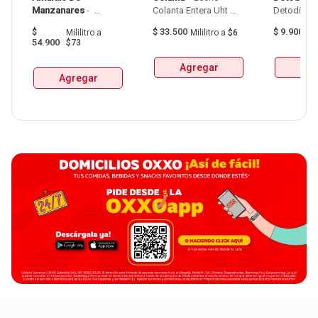
Manzanares
 - 
Colanta Entera Uht 
Aguardiente Amarillo 
Bolsa  X 1L  X 6Und 
$
$
33.500
$
9.900
Mililitro
a
Mililitro
a
$6
G
De Manzanares 
54.900
$73
Botellax750Ml 
Agregar
Agr
Agregar