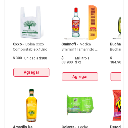
Oxxo
 - 
 Bolsa Oxxo 
Smirnoff
 - 
 Vodka 
Buchanan
Compostable X1Und 
Smirnoff Tamarindo 
Spicy Botellax750Ml 
$
300
$
$
Unidad
a
$300
Mililitro
a
Mil
53.900
184.900
$72
$
Agregar
Agregar
Agr
Amarillo De 
Colanta
 - 
 Leche 
Detodito
 - 