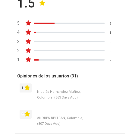
1.5
5
9
4
1
3
0
2
0
1
2
Opiniones de los usuarios
(31)
1
Nicolás Hernández Muñoz,
Colombia, (863 Days Ago)
5
ANDRES BELTRAN, Colombia,
(807 Days Ago)