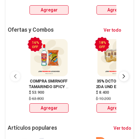
Agregar
Agregar
Ofertas y Combos
Ver todo
16%
18%
OFF
OFF
 COMPRA SMIRNOFF 
 35% DCTO EN LA 
TAMARINDO SPICY 
2DA UND EN 
X750ml Y LLEVATE 
$
53.900
CERVEZA CLUB 
$
8.400
DETODITO 165GR o 
COLOMBIA LATA 
$
63.800
$
10.200
150GR 
X330ml 
Agregar
Agregar
Artículos populares
Ver todo