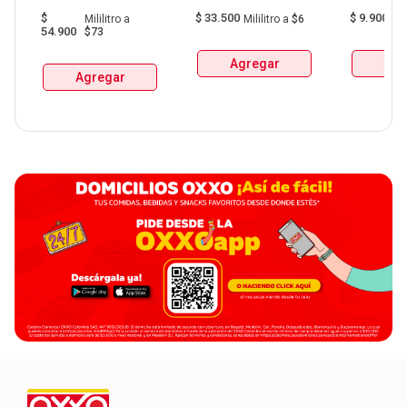
Aguardiente Amarillo 
Bolsa  X 1L  X 6Und 
$
$
33.500
$
9.900
Mililitro
a
Mililitro
a
$6
G
De Manzanares 
54.900
$73
Botellax750Ml 
Agregar
Agr
Agregar