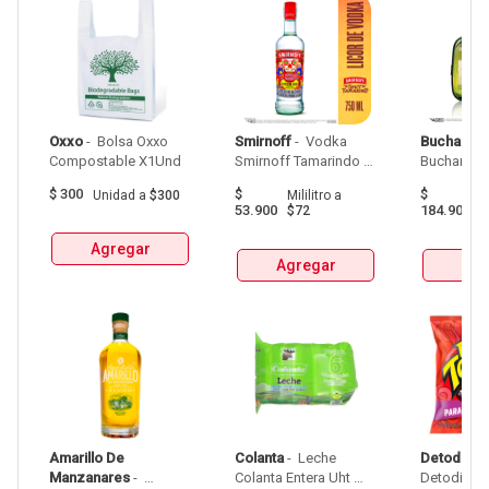
Oxxo
 - 
 Bolsa Oxxo 
Smirnoff
 - 
 Vodka 
Buchanan
Compostable X1Und 
Smirnoff Tamarindo 
Spicy Botellax750Ml 
$
300
$
$
Unidad
a
$300
Mililitro
a
Mil
53.900
184.900
$72
$
Agregar
Agregar
Agr
Amarillo De 
Colanta
 - 
 Leche 
Detodito
 - 
Manzanares
 - 
Colanta Entera Uht 