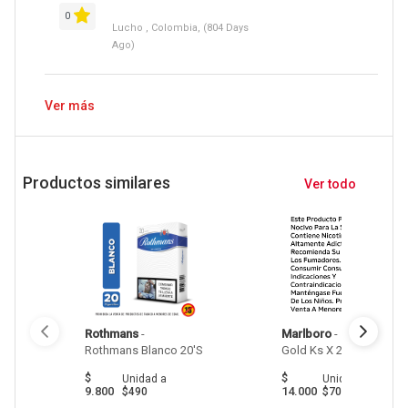
0
Lucho , Colombia, (804 Days
Ago)
Ver más
Productos similares
Ver todo
Rothmans
 - 
Marlboro
 - 
 Marlboro 
Gold Ks X 20'S 
$
$
Unidad
a
Unidad
a
9.800
14.000
$490
$700