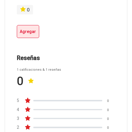
0
Agregar
Reseñas
1
calificaciones
& 1
reseñas
0
5
0
4
0
3
0
2
0