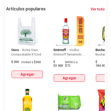
Artículos populares
Ver todo
Oxxo
 - 
 Bolsa Oxxo 
Smirnoff
 - 
 Vodka 
Buchanan
Compostable X1Und 
Smirnoff Tamarindo 
Spicy Botellax750Ml 
$
300
$
$
Unidad
a
$300
Mililitro
a
Mil
53.900
184.900
$72
$
Agregar
Agregar
Agr