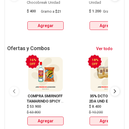
Chocobreak Unidad 
Unidad 
$
400
$
1.200
Gramo
a
$21
Gramo
a
$86
Agregar
Agregar
Ofertas y Combos
Ver todo
16%
18%
OFF
OFF
 COMPRA SMIRNOFF 
 35% DCTO EN LA 
TAMARINDO SPICY 
2DA UND EN 
X750ml Y LLEVATE 
$
53.900
CERVEZA CLUB 
$
8.400
DETODITO 165GR o 
COLOMBIA LATA 
$
63.800
$
10.200
150GR 
X330ml 
Agregar
Agregar