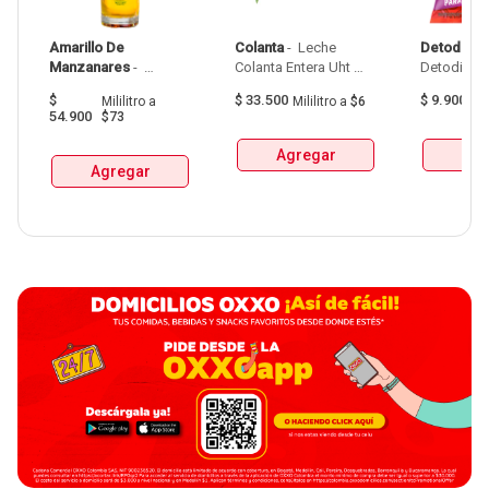
Amarillo De 
Colanta
 - 
 Leche 
Detodito
 - 
Manzanares
 - 
Colanta Entera Uht 
Aguardiente Amarillo 
Bolsa  X 1L  X 6Und 
$
$
33.500
$
9.900
Mililitro
a
Mililitro
a
$6
G
De Manzanares 
54.900
$73
Botellax750Ml 
Agregar
Agr
Agregar