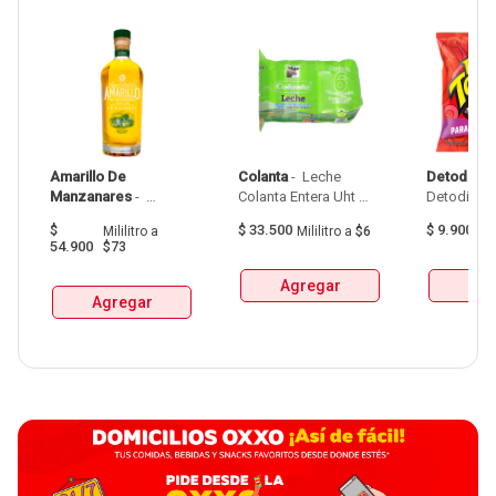
Amarillo De 
Colanta
 - 
 Leche 
Detodito
 - 
Manzanares
 - 
Colanta Entera Uht 
Aguardiente Amarillo 
Bolsa  X 1L  X 6Und 
$
$
33.500
$
9.900
Mililitro
a
Mililitro
a
$6
G
De Manzanares 
54.900
$73
Botellax750Ml 
Agregar
Agr
Agregar