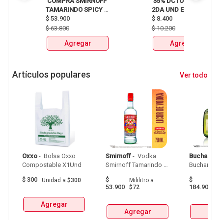
 COMPRA SMIRNOFF 
 35% DCTO EN LA 
TAMARINDO SPICY 
2DA UND EN 
X750ml Y LLEVATE 
$
53.900
CERVEZA CLUB 
$
8.400
DETODITO 165GR o 
COLOMBIA LATA 
$
63.800
$
10.200
150GR 
X330ml 
Agregar
Agregar
Artículos populares
Ver todo
Oxxo
 - 
 Bolsa Oxxo 
Smirnoff
 - 
 Vodka 
Buchanan
Compostable X1Und 
Smirnoff Tamarindo 
Spicy Botellax750Ml 
$
300
$
$
Unidad
a
$300
Mililitro
a
Mil
53.900
184.900
$72
$
Agregar
Agregar
Agr