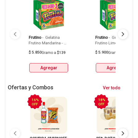
Frutino
 - 
 Gelatina 
Frutino
 - 
 Gelatina 
Frutino Mandarina - 
Frutino Limon - Fresa - 
Fresa - Frutos Rojos 
Frutos Rojos Caja X 
$
5.850
$
5.900
Gramo
a
$139
Gramo
a
$140
Caja X 42G 
42G 
Agregar
Agregar
Ofertas y Combos
Ver todo
16%
18%
OFF
OFF