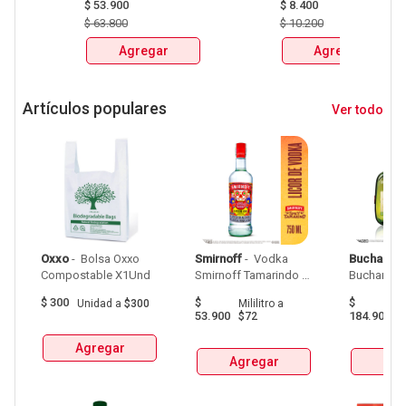
X750ml Y LLEVATE 
$
53.900
CERVEZA CLUB 
$
8.400
DETODITO 165GR o 
COLOMBIA LATA 
$
63.800
$
10.200
150GR 
X330ml 
Agregar
Agregar
Artículos populares
Ver todo
Oxxo
 - 
 Bolsa Oxxo 
Smirnoff
 - 
 Vodka 
Buchanan
Compostable X1Und 
Smirnoff Tamarindo 
Spicy Botellax750Ml 
$
300
$
$
Unidad
a
$300
Mililitro
a
Mil
53.900
184.900
$72
$
Agregar
Agregar
Agr