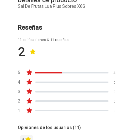
Detalles de producto
Sal De Frutas Lua Plus Sobres X6G
Reseñas
11
calificaciones
& 11
reseñas
2
5
4
4
0
3
0
2
0
1
0
Opiniones de los usuarios
(11)
5