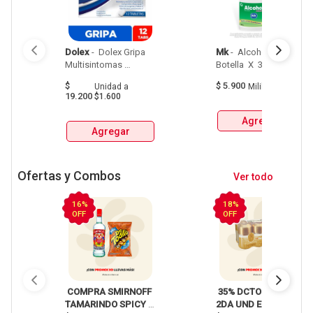
Dolex
 - 
 Dolex Gripa 
Mk
 - 
 Alcohol Mk 
Multisintomas 
Botella  X  350 Ml 
X500Mg X12Tab 
$
$
5.900
Unidad
a
Mililitro
a
$17
19.200
$1.600
Agregar
Agregar
Ofertas y Combos
Ver todo
16%
18%
OFF
OFF
 COMPRA SMIRNOFF 
 35% DCTO EN LA 
TAMARINDO SPICY 
2DA UND EN 