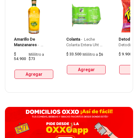
Amarillo De 
Colanta
 - 
 Leche 
Detodito
 - 
Manzanares
 - 
Colanta Entera Uht 
Aguardiente Amarillo 
Bolsa  X 1L  X 6Und 
$
$
33.500
$
9.900
Mililitro
a
Mililitro
a
$6
G
De Manzanares 
54.900
$73
Botellax750Ml 
Agregar
Agr
Agregar