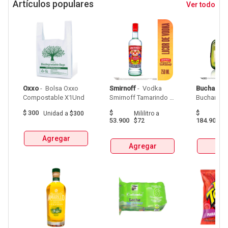
Artículos populares
Ver todo
Oxxo
 - 
 Bolsa Oxxo 
Smirnoff
 - 
 Vodka 
Buchanan
Compostable X1Und 
Smirnoff Tamarindo 
Spicy Botellax750Ml 
$
300
$
$
Unidad
a
$300
Mililitro
a
Mil
53.900
184.900
$72
$
Agregar
Agregar
Agr