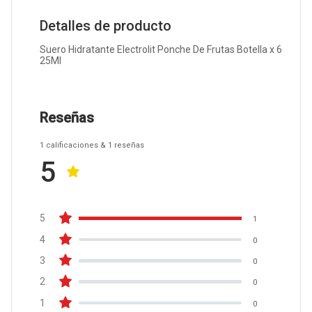
Detalles de producto
Suero Hidratante Electrolit Ponche De Frutas Botella x 6
25Ml
Reseñas
1
calificaciones
& 1
reseñas
5
5
1
4
0
3
0
2
0
1
0