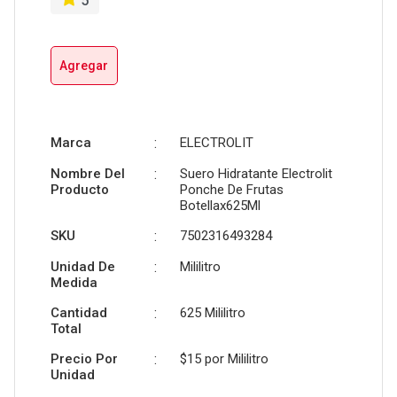
5
Agregar
Marca
:
ELECTROLIT
Nombre Del
:
Suero Hidratante Electrolit
Producto
Ponche De Frutas
Botellax625Ml
SKU
:
7502316493284
Unidad De
:
Mililitro
Medida
Cantidad
:
625 Mililitro
Total
Precio Por
:
$15 por
Mililitro
Unidad