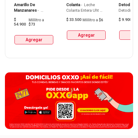
Amarillo De 
Colanta
 - 
 Leche 
Detodito
 - 
Manzanares
 - 
Colanta Entera Uht 
Aguardiente Amarillo 
Bolsa  X 1L  X 6Und 
$
$
33.500
$
9.900
Mililitro
a
Mililitro
a
$6
G
De Manzanares 
54.900
$73
Botellax750Ml 
Agregar
Agr
Agregar