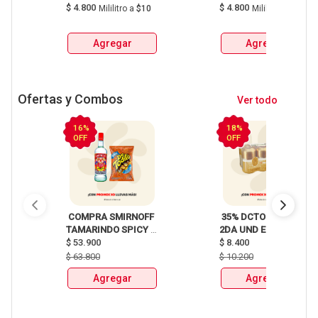
$
4.800
$
4.800
Mililitro
a
$10
Mililitro
a
$10
Agregar
Agregar
Ofertas y Combos
Ver todo
16%
18%
OFF
OFF
 COMPRA SMIRNOFF 
 35% DCTO EN LA 
TAMARINDO SPICY 
2DA UND EN 
X750ml Y LLEVATE 
$
53.900
CERVEZA CLUB 
$
8.400
DETODITO 165GR o 
COLOMBIA LATA 
$
63.800
$
10.200
150GR 
X330ml 
Agregar
Agregar