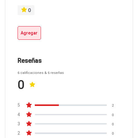
0
Agregar
Reseñas
6
calificaciones
& 6
reseñas
0
5
2
4
0
3
0
2
0