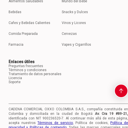
Alimentos Saludables
Mundo del Bebé
Bebidas
Snacks y Dulces
Cafes y Bebidas Calientes
Vinos y Licores
Comida Preparada
Cervezas
Farmacia
Vapes y Cigarrillos
Enlaces útiles
Preguntas frecuentes
Términos y condiciones
Tratamiento de datos personales
Licencia
Soporte
CADENA COMERCIAL OXXO COLOMBIA S.A.S., compañía constituida en
Colombia y domiciliada en la ciudad de Bogotá
Av. Cra 19 #89-21
identificada con NIT 900236520-7.
Al continuar más allá de esta página,
acepta nuestros
Términos de servicio
, Política de cookies,
Política d
privacidad y Políticas de contenido
. Todas las marcas comerciales so