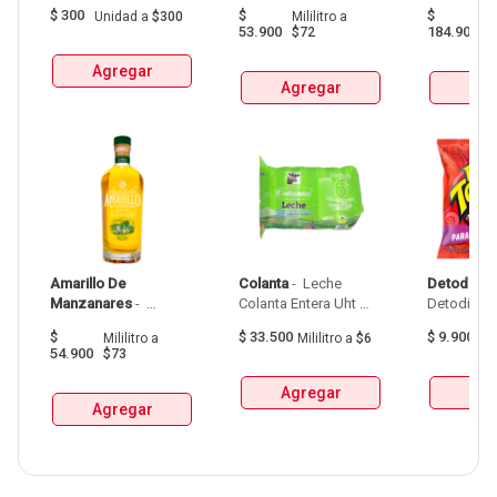
Spicy Botellax750Ml 
$
300
$
$
Unidad
a
$300
Mililitro
a
Mil
53.900
184.900
$72
$
Agregar
Agregar
Agr
Amarillo De 
Colanta
 - 
 Leche 
Detodito
 - 
Manzanares
 - 
Colanta Entera Uht 
Aguardiente Amarillo 
Bolsa  X 1L  X 6Und 
$
$
33.500
$
9.900
Mililitro
a
Mililitro
a
$6
G
De Manzanares 
54.900
$73
Botellax750Ml 
Agregar
Agr
Agregar