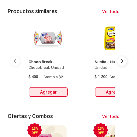
Productos similares
Ver todo
Choco Break
 - 
Nucita
 - 
 Nucita Crema 
Chocobreak Unidad 
Unidad 
$
400
$
1.200
Gramo
a
$21
Gramo
a
$86
Agregar
Agregar
Ofertas y Combos
Ver todo
25%
25%
OFF
OFF