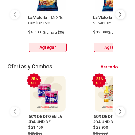
La Victoria
 - 
 Mi X To 
La Victoria
 - 
 Mi X To 
Familiar 150G 
Super Familiar La 
Victoria 240 Gr 
$
8.600
$
13.000
Gramo
a
$86
Gramo
a
$54
Agregar
Agregar
Ofertas y Combos
Ver todo
25%
25%
OFF
OFF
 50% DE DTO EN LA 
 50% DE DTO EN LA 
2DA UND DE 
2DA UND DE 
CERVEZAS SIXPACKS 
$
21.150
CERVEZAS SIXPACKS 
$
22.950
Y UNIDAD HEINEKEN, 
Y UNIDAD HEINEKEN, 
$
28.200
$
30.600