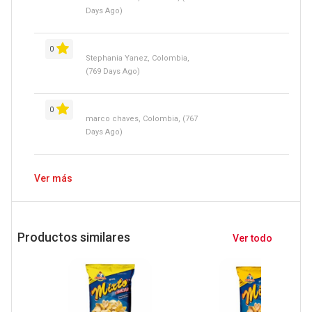
Days Ago)
0
Stephania Yanez, Colombia,
(769 Days Ago)
0
marco chaves, Colombia, (767
Days Ago)
Ver más
Productos similares
Ver todo