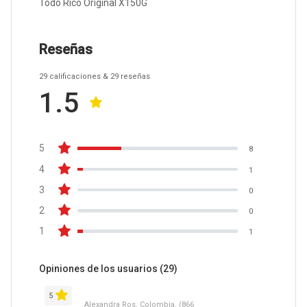
Todo Rico Original X150G
Reseñas
29
calificaciones
& 29
reseñas
1.5
5
8
4
1
3
0
2
0
1
1
Opiniones de los usuarios
(29)
5
Alexandra Ros, Colombia, (866