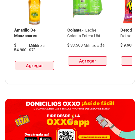
Amarillo De 
Colanta
 - 
 Leche 
Detodito
 - 
Manzanares
 - 
Colanta Entera Uht 
Aguardiente Amarillo 
Bolsa  X 1L  X 6Und 
$
$
33.500
$
9.900
Mililitro
a
Mililitro
a
$6
G
De Manzanares 
54.900
$73
Botellax750Ml 
Agregar
Agr
Agregar