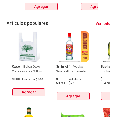
SOL, 3 CORDILLERAS, 
SOL, 3 CORDILLERAS, 
Agregar
Agregar
ANDINA, MILLER Y 
ANDINA, MILLER Y 
MITICA 
MITICA 
Artículos populares
Ver todo
Oxxo
 - 
 Bolsa Oxxo 
Smirnoff
 - 
 Vodka 
Buchanan
Compostable X1Und 
Smirnoff Tamarindo 
Spicy Botellax750Ml 
$
300
$
$
Unidad
a
$300
Mililitro
a
Mil
53.900
184.900
$72
$
Agregar
Agregar
Agr