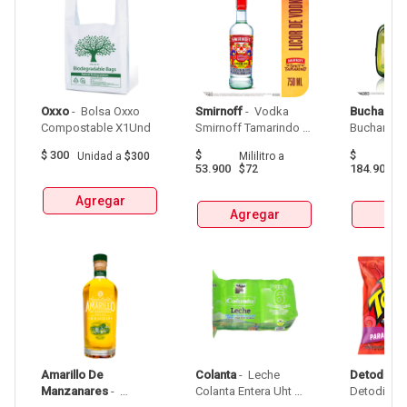
Oxxo
 - 
 Bolsa Oxxo 
Smirnoff
 - 
 Vodka 
Buchanan
Compostable X1Und 
Smirnoff Tamarindo 
Spicy Botellax750Ml 
$
300
$
$
Unidad
a
$300
Mililitro
a
Mil
53.900
184.900
$72
$
Agregar
Agregar
Agr
Amarillo De 
Colanta
 - 
 Leche 
Detodito
 - 
Manzanares
 - 
Colanta Entera Uht 