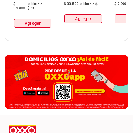
Aguardiente Amarillo 
Bolsa  X 1L  X 6Und 
$
$
33.500
$
9.900
Mililitro
a
Mililitro
a
$6
G
De Manzanares 
54.900
$73
Botellax750Ml 
Agregar
Agr
Agregar