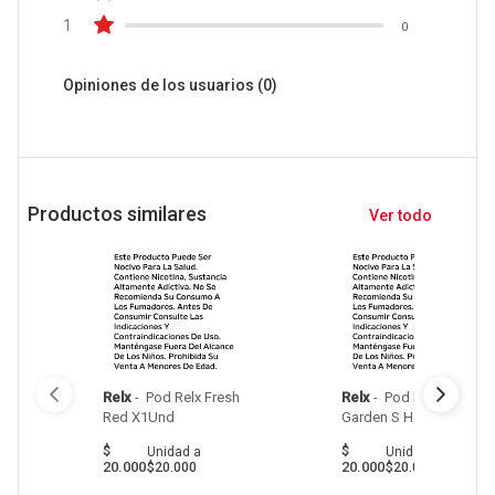
1
0
Opiniones de los usuarios
(0)
Productos similares
Ver todo
Relx
 - 
 Pod Relx Fresh 
Relx
 - 
 Pod Relx 
Red X1Und 
Garden S Heart X1Und 
$
$
Unidad
a
Unidad
a
20.000
20.000
$20.000
$20.000