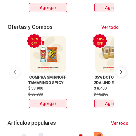
Agregar
Agregar
Ofertas y Combos
Ver todo
16%
18%
OFF
OFF
 COMPRA SMIRNOFF 
 35% DCTO EN LA 
TAMARINDO SPICY 
2DA UND EN 
X750ml Y LLEVATE 
$
53.900
CERVEZA CLUB 
$
8.400
DETODITO 165GR o 
COLOMBIA LATA 
$
63.800
$
10.200
150GR 
X330ml 
Agregar
Agregar
Artículos populares
Ver todo