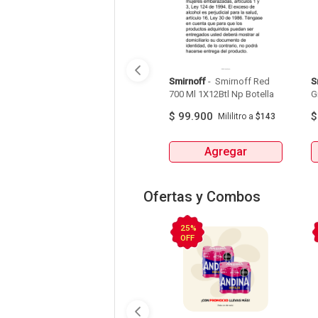
Smirnoff
 - 
 Smirnoff Red 
S
700 Ml 1X12Btl Np Botella 
$
99.900
Mililitro
a
$143
Agregar
Ofertas y Combos
25%
OFF