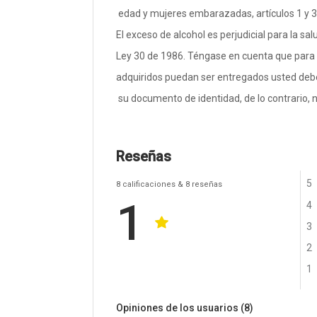
edad y mujeres embarazadas, artículos 1 y 3
El exceso de alcohol es perjudicial para la salu
Ley 30 de 1986. Téngase en cuenta que para
adquiridos puedan ser entregados usted debe
su documento de identidad, de lo contrario, 
Reseñas
5
8
calificaciones
& 8
reseñas
1
4
3
2
1
Opiniones de los usuarios
(8)