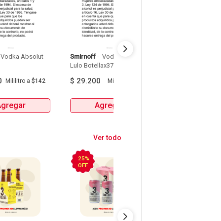
 Vodka Absolut 
Smirnoff
 - 
 Vodka Smirnoff 
Fizzy Jp Chenet
 -
Lulo Botellax375 Ml 
Ladoga Vodka Ru
Botella X 700Ml 
0
$
29.200
$
74.900
Mililitro
a
$142
Mililitro
a
$78
Mililitr
Agregar
Agregar
Agrega
Ver todo
25%
25%
OFF
OFF