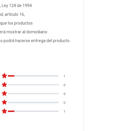
, Ley 124 de 1994.
d, artículo 16,
 que los productos
rá mostrar al domiciliario
no podrá hacerse entrega del producto.
1
0
0
0
1