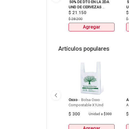
 50% DE DTO EN LA 2DA 
 
UND DE CERVEZAS 
U
SIXPACKS Y UNIDAD 
$
21.150
S
HEINEKEN, SOL, 3 
H
$
28.200
CORDILLERAS, ANDINA, 
C
Agregar
MILLER Y MITICA 
Artículos populares
Oxxo
 - 
 Bolsa Oxxo 
A
Compostable X1Und 
A
$
300
Unidad
a
$300
Agregar