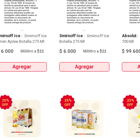
mirnoff Ice
 - 
 Smirnoff Ice 
Smirnoff Ice
 - 
 Smirnoff Ice 
Absolut
 - 
Grren Aplee Botella 275 Ml 
Botella 275 Ml 
700 Ml 
$
6.000
$
6.000
$
99.60
Mililitro
a
$22
Mililitro
a
$22
Agregar
Agregar
25%
25%
25%
OFF
OFF
OFF