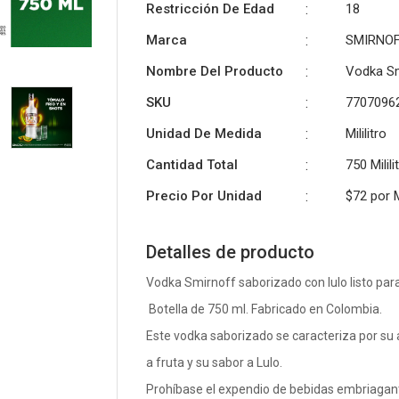
Restricción De Edad
:
18
Marca
:
SMIRNO
Nombre Del Producto
:
Vodka Sm
SKU
:
7707096
Unidad De Medida
:
Mililitro
Cantidad Total
:
750 Milili
Precio Por Unidad
:
$72 por
M
Detalles de producto
Vodka Smirnoff saborizado con lulo listo par
Botella de 750 ml. Fabricado en Colombia.
Este vodka saborizado se caracteriza por s
a fruta y su sabor a Lulo.
Prohíbase el expendio de bebidas embriaga