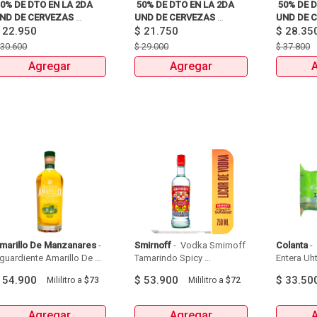
50% DE DTO EN LA 2DA 
 50% DE DTO EN LA 2DA 
 50% DE D
ND DE CERVEZAS 
UND DE CERVEZAS 
UND DE C
IXPACKS Y UNIDAD 
$
22.950
SIXPACKS Y UNIDAD 
$
21.750
SIXPACKS
$
28.35
EINEKEN, SOL, 3 
HEINEKEN, SOL, 3 
HEINEKEN,
$
30.600
$
29.000
$
37.800
ORDILLERAS, ANDINA, 
CORDILLERAS, ANDINA, 
CORDILLE
Agregar
Agregar
MILLER Y MITICA 
MILLER Y MITICA 
marillo De Manzanares
 - 
Smirnoff
 - 
 Vodka Smirnoff 
Colanta
 - 
guardiente Amarillo De 
Tamarindo Spicy 
Entera Uht
Manzanares Botellax750Ml 
Botellax750Ml 
6Und 
$
54.900
$
53.900
$
33.50
Mililitro
a
$73
Mililitro
a
$72
Agregar
Agregar