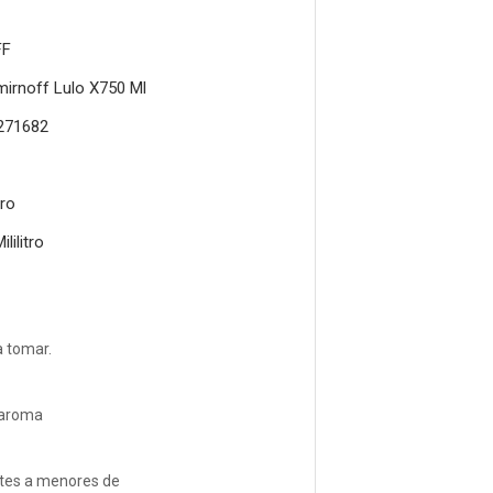
FF
irnoff Lulo X750 Ml
271682
tro
ililitro
a tomar.
u aroma
ntes a menores de