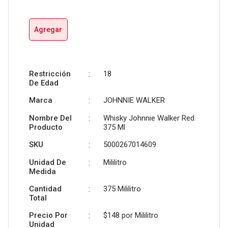
Agregar
Restricción
:
18
De Edad
Marca
:
JOHNNIE WALKER
Nombre Del
:
Whisky Johnnie Walker Red
Producto
375 Ml
SKU
:
5000267014609
Unidad De
:
Mililitro
Medida
Cantidad
:
375 Mililitro
Total
Precio Por
:
$148 por
Mililitro
Unidad