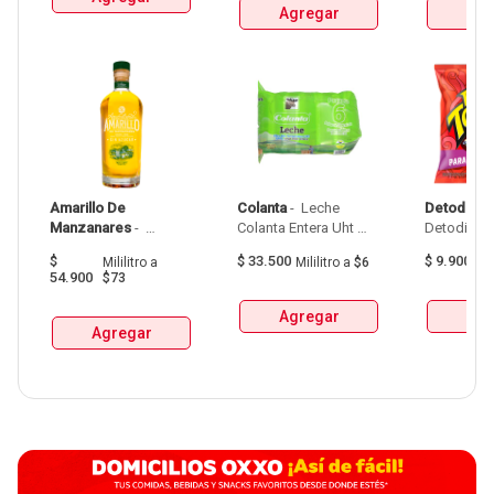
Agregar
Agr
Amarillo De 
Colanta
 - 
 Leche 
Detodito
 - 
Manzanares
 - 
Colanta Entera Uht 
Aguardiente Amarillo 
Bolsa  X 1L  X 6Und 
$
$
33.500
$
9.900
Mililitro
a
Mililitro
a
$6
G
De Manzanares 
54.900
$73
Botellax750Ml 
Agregar
Agr
Agregar