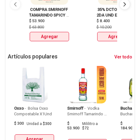
 COMPRA SMIRNOFF 
 35% DCTO EN LA 
TAMARINDO SPICY 
2DA UND EN 
X750ml Y LLEVATE 
$
53.900
CERVEZA CLUB 
$
8.400
DETODITO 165GR o 
COLOMBIA LATA 
$
63.800
$
10.200
150GR 
X330ml 
Agregar
Agregar
Artículos populares
Ver todo
Oxxo
 - 
 Bolsa Oxxo 
Smirnoff
 - 
 Vodka 
Buchanan
Compostable X1Und 
Smirnoff Tamarindo 
Spicy Botellax750Ml 
$
300
$
$
Unidad
a
$300
Mililitro
a
Mil
53.900
184.900
$72
$
Agregar