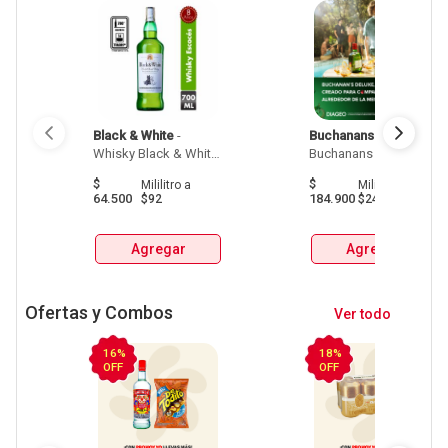
Black & White
 - 
Buchanans
 - 
 Whisky 
Whisky Black & White 
Buchanans 750 Ml 
700 Ml 
$
$
Mililitro
a
Mililitro
a
64.500
184.900
$92
$247
Agregar
Agregar
Ofertas y Combos
Ver todo
16%
18%
OFF
OFF