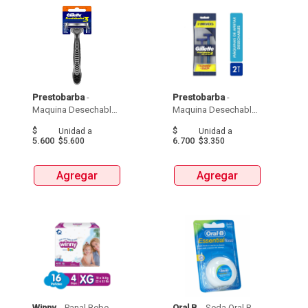
Prestobarba
 - 
Prestobarba
 - 
Maquina Desechable 
Maquina Desechable 
Gillette Prestobarba  X 
Gillette Prestobarba 
$
$
Unidad
a
Unidad
a
1Und 
Ultragrip  X 2Und 
5.600
6.700
$5.600
$3.350
Agregar
Agregar
Winny
 - 
 Panal Bebe 
Oral B
 - 
 Seda Oral B 