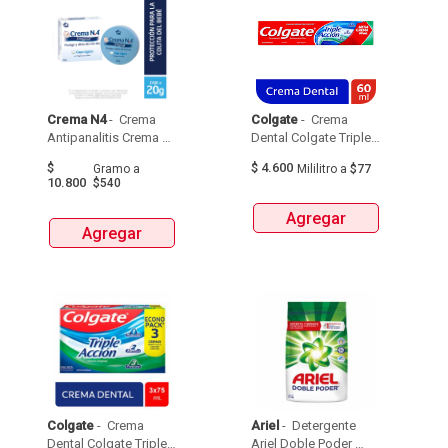
Crema N4
 - 
 Crema 
Colgate
 - 
 Crema 
Antipanalitis Crema 
Dental Colgate Triple 
No4 Caja X 20G 
Accion 60 Ml 
$
$
4.600
Gramo
a
Mililitro
a
$77
10.800
$540
Agregar
Agregar
Colgate
 - 
 Crema 
Ariel
 - 
 Detergente 
Dental Colgate Triple 
Ariel Doble Poder 