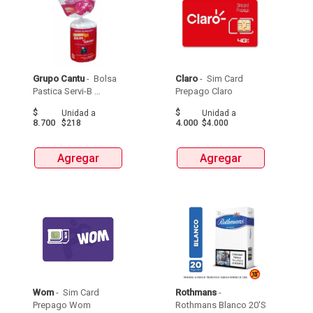
Grupo Cantu
 - 
 Bolsa 
Claro
 - 
 Sim Card 
Pastica Servi-B 
Prepago Claro 
Durisima Tipo 
$
$
Unidad
a
Unidad
a
Papelera 40 X 50  X 
8.700
4.000
$218
$4.000
40Unds 
Agregar
Agregar
Wom
 - 
 Sim Card 
Rothmans
 - 
Prepago Wom 