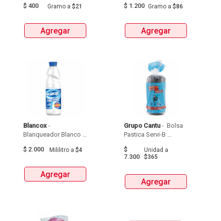
$
400
$
1.200
Gramo
a
$21
Gramo
a
$86
Agregar
Agregar
Blancox
 - 
Grupo Cantu
 - 
 Bolsa 
Blanqueador Blanco X  
Pastica Servi-B 
Regular  X  500 Ml 
Durisima Tipo 
$
2.000
$
Mililitro
a
$4
Unidad
a
Apartamento 51 X 76  
7.300
$365
X 20Unds 
Agregar
Agregar