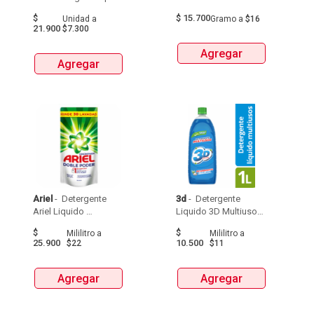
Accion 75 Ml X3 Unds 
X1Kg 
$
$
15.700
Unidad
a
Gramo
a
$16
21.900
$7.300
Agregar
Agregar
Ariel
 - 
 Detergente 
3d
 - 
 Detergente 
Ariel Liquido 
Liquido 3D Multiusos 
Bolsax1,2L 
Frascox1000 Ml 
$
$
Mililitro
a
Mililitro
a
25.900
10.500
$22
$11
Agregar
Agregar