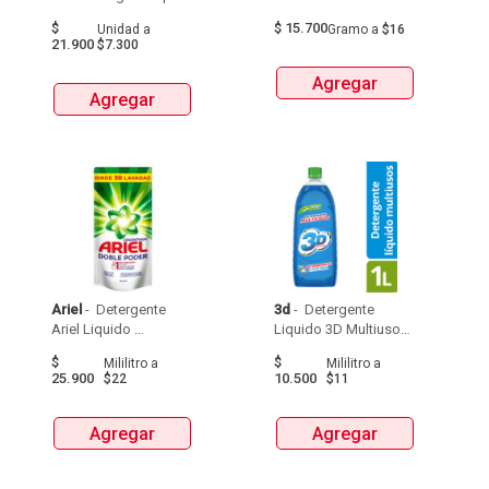
Accion 75 Ml X3 Unds 
X1Kg 
$
$
15.700
Unidad
a
Gramo
a
$16
21.900
$7.300
Agregar
Agregar
Ariel
 - 
 Detergente 
3d
 - 
 Detergente 
Ariel Liquido 
Liquido 3D Multiusos 
Bolsax1,2L 
Frascox1000 Ml 
$
$
Mililitro
a
Mililitro
a
25.900
10.500
$22
$11
Agregar
Agregar