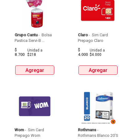
Grupo Cantu
 - 
 Bolsa 
Claro
 - 
 Sim Card 
Pastica Servi-B 
Prepago Claro 
Durisima Tipo 
$
$
Unidad
a
Unidad
a
Papelera 40 X 50  X 
8.700
4.000
$218
$4.000
40Unds 
Agregar
Agregar
Wom
 - 
 Sim Card 
Rothmans
 - 
Prepago Wom 