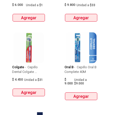
$
6.000
$
9.800
Unidad
a
$1
Unidad
a
$33
Agregar
Agregar
Colgate
 - 
 Cepillo 
Oral B
 - 
 Cepillo Oral B 
Dental Colgate 
Complete 40M 
Premier Clean Medio 
$
4.450
$
Unidad
a
$31
Unidad
a
Sabor Original X 1Und 
9.000
$9.000
Agregar
Agregar