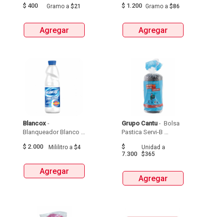
$
400
$
1.200
Gramo
a
$21
Gramo
a
$86
Agregar
Agregar
Blancox
 - 
Grupo Cantu
 - 
 Bolsa 
Blanqueador Blanco X  
Pastica Servi-B 
Regular  X  500 Ml 
Durisima Tipo 
$
2.000
$
Mililitro
a
$4
Unidad
a
Apartamento 51 X 76  
7.300
$365
X 20Unds 
Agregar
Agregar