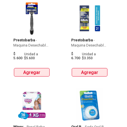
Prestobarba
 - 
Prestobarba
 - 
Maquina Desechable 
Maquina Desechable 
Gillette Prestobarba  X 
Gillette Prestobarba 
$
$
Unidad
a
Unidad
a
1Und 
Ultragrip  X 2Und 
5.600
6.700
$5.600
$3.350
Agregar
Agregar
Winny
 - 
 Panal Bebe 
Oral B
 - 
 Seda Oral B 