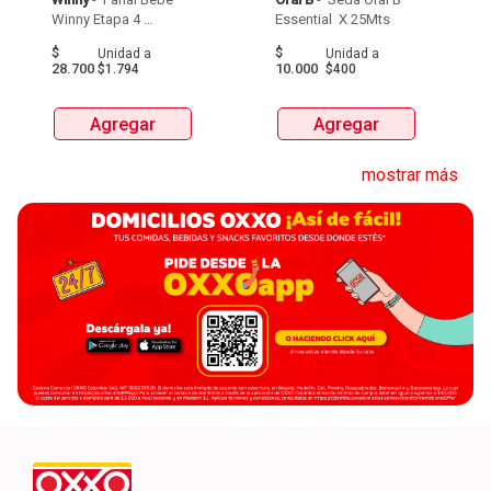
Winny Etapa 4 
Essential  X 25Mts 
Pacax16Und 
$
$
Unidad
a
Unidad
a
28.700
10.000
$1.794
$400
Agregar
Agregar
mostrar más