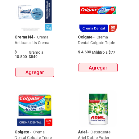
Crema N4
 - 
 Crema 
Colgate
 - 
 Crema 
Antipanalitis Crema 
Dental Colgate Triple 
No4 Caja X 20G 
Accion 60 Ml 
$
$
4.600
Gramo
a
Mililitro
a
$77
10.800
$540
Agregar
Agregar
Colgate
 - 
 Crema 
Ariel
 - 
 Detergente 
Dental Colgate Triple 
Ariel Doble Poder 