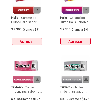
Halls
 - 
 Caramelos 
Halls
 - 
 Caramelos 
Duros Halls Sabor 
Duros Halls Sabores 
Cereza-Eucalipto 
Surtidos 25,2G 
$
2.300
$
2.300
Gramo
a
$91
Gramo
a
$91
25,2G 
Agregar
Agregar
Trident
 - 
 Chicles 
Trident
 - 
 Chicles 
Trident 18S Sabor Tutti 
Trident 18S Sabor 
Frutti 30,6G 
Fresh Herbal 30,6G 
$
5.100
$
5.100
Gramo
a
$167
Gramo
a
$167