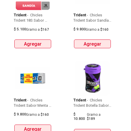
Trident
 - 
 Chicles 
Trident
 - 
 Chicles 
Trident 18S Sabor 
Trident Sabor Sandía 
Sandía 30,6G 
2 Und X30,6G 61G 
$
5.100
$
9.800
Gramo
a
$167
Gramo
a
$160
Agregar
Agregar
Trident
 - 
 Chicles 
Trident
 - 
 Chicles 
Trident Sabor Menta 2 
Trident Botella Sabor 
Und X30,6G 61G 
Maracuyá 37,8G 
$
9.800
$
Gramo
a
$160
Gramo
a
10.800
$189
Agregar