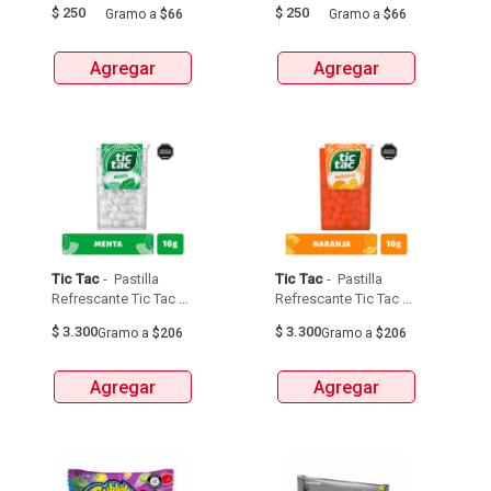
$
250
$
250
Gramo
a
$66
Gramo
a
$66
Agregar
Agregar
Tic Tac
 - 
 Pastilla 
Tic Tac
 - 
 Pastilla 
Refrescante Tic Tac 16 
Refrescante Tic Tac 16 
Gr Caja Menta 
Gr Caja Naranja 
$
3.300
$
3.300
Gramo
a
$206
Gramo
a
$206
Agregar
Agregar