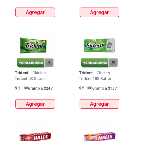
Agregar
Agregar
Trident
 - 
 Chicles 
Trident
 - 
 Chicles 
Trident 5S Sabor 
Trident 18S Sabor 
Yerbabuena 8,5G 
Yerbabuena 30,6G 
$
2.100
$
5.100
Gramo
a
$247
Gramo
a
$167
Agregar
Agregar