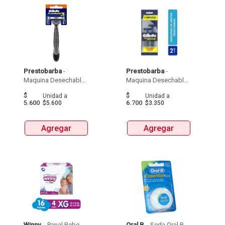
Prestobarba
 - 
Prestobarba
 - 
Maquina Desechable 
Maquina Desechable 
Gillette Prestobarba  X 
Gillette Prestobarba 
$
$
Unidad
a
Unidad
a
1Und 
Ultragrip  X 2Und 
5.600
6.700
$5.600
$3.350
Agregar
Agregar
Winny
 - 
 Panal Bebe 
Oral B
 - 
 Seda Oral B 