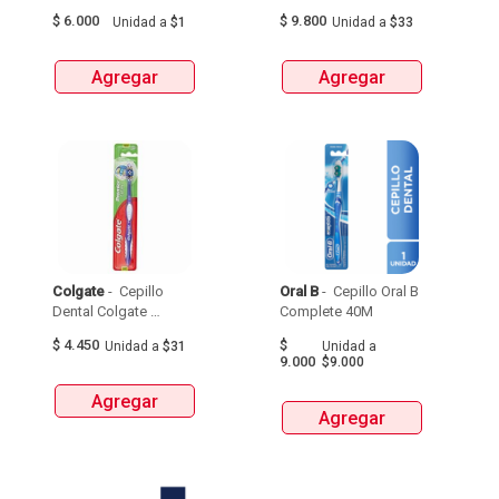
$
6.000
$
9.800
Unidad
a
$1
Unidad
a
$33
Agregar
Agregar
Colgate
 - 
 Cepillo 
Oral B
 - 
 Cepillo Oral B 
Dental Colgate 
Complete 40M 
Premier Clean Medio 
$
4.450
$
Unidad
a
$31
Unidad
a
Sabor Original X 1Und 
9.000
$9.000
Agregar
Agregar