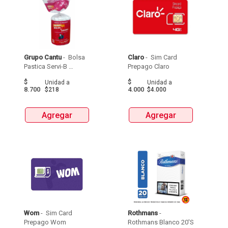
Grupo Cantu
 - 
 Bolsa 
Claro
 - 
 Sim Card 
Pastica Servi-B 
Prepago Claro 
Durisima Tipo 
$
$
Unidad
a
Unidad
a
Papelera 40 X 50  X 
8.700
4.000
$218
$4.000
40Unds 
Agregar
Agregar
Wom
 - 
 Sim Card 
Rothmans
 - 
Prepago Wom 