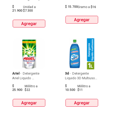
Accion 75 Ml X3 Unds 
X1Kg 
$
$
15.700
Unidad
a
Gramo
a
$16
21.900
$7.300
Agregar
Agregar
Ariel
 - 
 Detergente 
3d
 - 
 Detergente 
Ariel Liquido 
Liquido 3D Multiusos 
Bolsax1,2L 
Frascox1000 Ml 
$
$
Mililitro
a
Mililitro
a
25.900
10.500
$22
$11
Agregar
Agregar