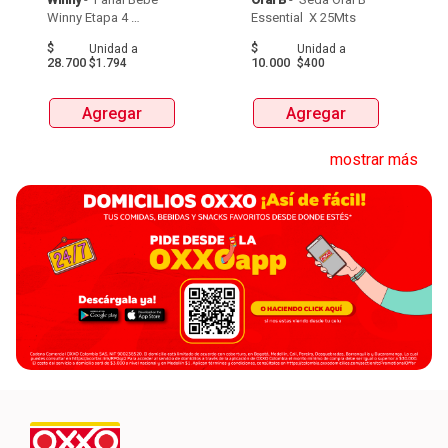
Winny Etapa 4 
Essential  X 25Mts 
Pacax16Und 
$
$
Unidad
a
Unidad
a
28.700
10.000
$1.794
$400
Agregar
Agregar
mostrar más