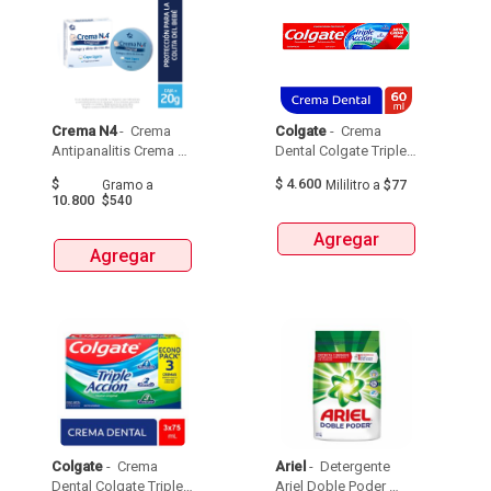
Crema N4
 - 
 Crema 
Colgate
 - 
 Crema 
Antipanalitis Crema 
Dental Colgate Triple 
No4 Caja X 20G 
Accion 60 Ml 
$
$
4.600
Gramo
a
Mililitro
a
$77
10.800
$540
Agregar
Agregar
Colgate
 - 
 Crema 
Ariel
 - 
 Detergente 
Dental Colgate Triple 
Ariel Doble Poder 