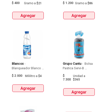
$
400
$
1.200
Gramo
a
$21
Gramo
a
$86
Agregar
Agregar
Blancox
 - 
Grupo Cantu
 - 
 Bolsa 
Blanqueador Blanco X  
Pastica Servi-B 
Regular  X  500 Ml 
Durisima Tipo 
$
2.000
$
Mililitro
a
$4
Unidad
a
Apartamento 51 X 76  
7.300
$365
X 20Unds 
Agregar
Agregar