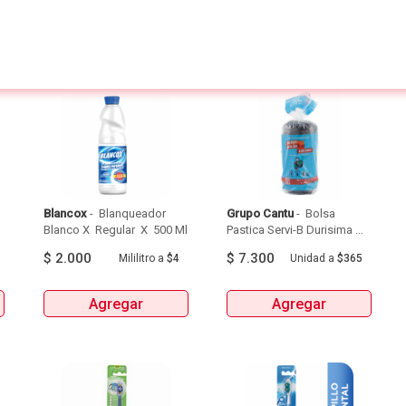
Blancox
 - 
 Blanqueador 
Grupo Cantu
 - 
 Bolsa 
Blanco X  Regular  X  500 Ml 
Pastica Servi-B Durisima 
Tipo Apartamento 51 X 76  
$
2.000
$
7.300
Mililitro
a
$4
Unidad
a
$365
X 20Unds 
Agregar
Agregar