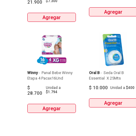
$7.300
21.900
Agregar
Agregar
Winny
 - 
 Panal Bebe Winny 
Oral B
 - 
 Seda Oral B 
Etapa 4 Pacax16Und 
Essential  X 25Mts 
$
$
10.000
Unidad
a
Unidad
a
$400
$1.794
28.700
Agregar
Agregar