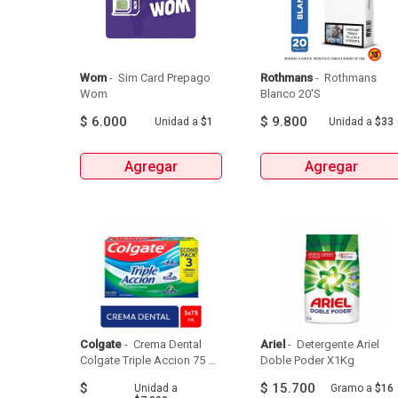
Wom
 - 
 Sim Card Prepago 
Rothmans
 - 
 Rothmans 
Wom 
Blanco 20'S 
$
6.000
$
9.800
Unidad
a
$1
Unidad
a
$33
Agregar
Agregar
Colgate
 - 
 Crema Dental 
Ariel
 - 
 Detergente Ariel 
Colgate Triple Accion 75 Ml 
Doble Poder X1Kg 
X3 Unds 
$
$
15.700
Unidad
a
Gramo
a
$16