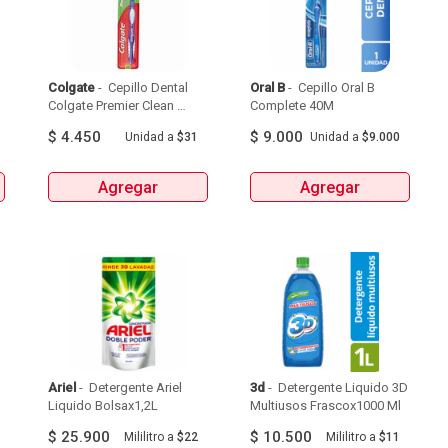
Colgate
 - 
 Cepillo Dental 
Oral B
 - 
 Cepillo Oral B 
Colgate Premier Clean 
Complete 40M 
Medio Sabor Original X 
$
4.450
$
9.000
Unidad
a
$31
Unidad
a
$9.000
1Und 
Agregar
Agregar
Ariel
 - 
 Detergente Ariel 
3d
 - 
 Detergente Liquido 3D 
Liquido Bolsax1,2L 
Multiusos Frascox1000 Ml 
$
25.900
$
10.500
Mililitro
a
$22
Mililitro
a
$11