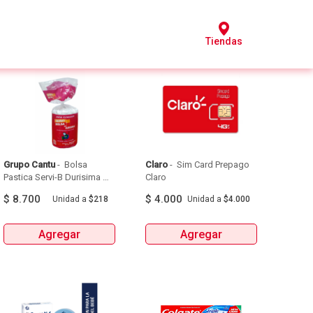
Tiendas
Grupo Cantu
 - 
 Bolsa 
Claro
 - 
 Sim Card Prepago 
Pastica Servi-B Durisima 
Claro 
Tipo Papelera 40 X 50  X 
$
8.700
$
4.000
Unidad
a
$218
Unidad
a
$4.000
40Unds 
Agregar
Agregar