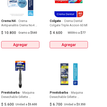
Crema N4
 - 
 Crema 
Colgate
 - 
 Crema Dental 
Antipanalitis Crema No4 
Colgate Triple Accion 60 Ml 
Caja X 20G 
$
10.800
$
4.600
Gramo
a
$540
Mililitro
a
$77
Agregar
Agregar
Prestobarba
 - 
 Maquina 
Prestobarba
 - 
 Maquina 
Desechable Gillette 
Desechable Gillette 
Prestobarba  X 1Und 
Prestobarba Ultragrip  X 
$
5.600
$
6.700
Unidad
a
$5.600
Unidad
a
$3.350
2Und 