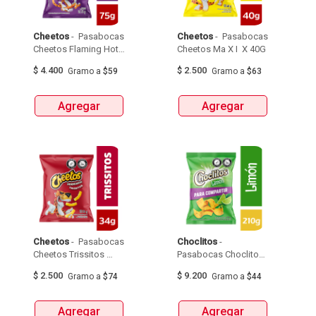
Cheetos
 - 
 Pasabocas 
Cheetos
 - 
 Pasabocas 
Cheetos Flaming Hot 
Cheetos Ma X I  X 40G 
Paquete X 75G 
$
4.400
$
2.500
Gramo
a
$59
Gramo
a
$63
Agregar
Agregar
Cheetos
 - 
 Pasabocas 
Choclitos
 - 
Cheetos Trissitos 
Pasabocas Choclitos 
Picante  X 34G 
Limon  X 210G 
$
2.500
$
9.200
Gramo
a
$74
Gramo
a
$44
Agregar
Agregar