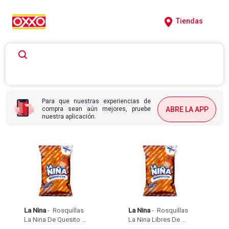
Tiendas
Para que nuestras experiencias de
compra sean aún mejores, pruebe
ABRE LA APP
nuestra aplicación.
La Nina
 - 
 Rosquillas 
La Nina
 - 
 Rosquillas 
La Nina De Quesito 
La Nina Libres De 
Paquete  X 36G 
Gluten Paquete  X 16G 