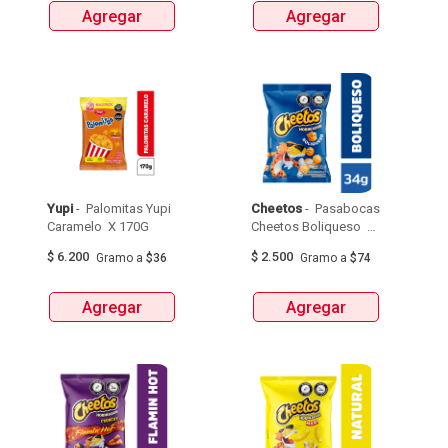
Agregar
Agregar
Yupi
 - 
 Palomitas Yupi 
Cheetos
 - 
 Pasabocas 
Caramelo  X 170G 
Cheetos Boliqueso  X 
34G 
$
6.200
$
2.500
Gramo
a
$36
Gramo
a
$74
Agregar
Agregar