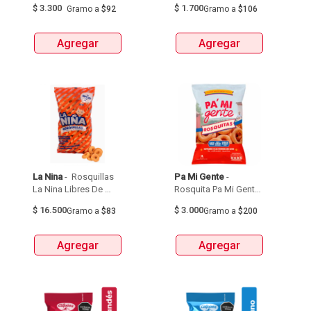
$
3.300
$
1.700
Gramo
a
$92
Gramo
a
$106
Agregar
Agregar
La Nina
 - 
 Rosquillas 
Pa Mi Gente
 - 
La Nina Libres De 
Rosquita Pa Mi Gente  
Gluten Paquete X200G 
X 15G 
$
16.500
$
3.000
Gramo
a
$83
Gramo
a
$200
Agregar
Agregar