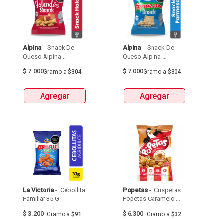
Alpina
 - 
 Snack De 
Alpina
 - 
 Snack De 
Queso Alpina 
Queso Alpina 
Holandes 
Parmesano 
$
7.000
$
7.000
Gramo
a
$304
Gramo
a
$304
Deshidratado Paquete 
Deshidratado Paquete 
X 23G 
X 23G 
Agregar
Agregar
La Victoria
 - 
 Cebollita 
Popetas
 - 
 Crispetas 
Familiar 35 G 
Popetas Caramelo 
165G 
$
3.200
$
6.300
Gramo
a
$91
Gramo
a
$32