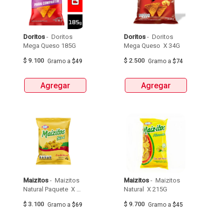
Doritos
 - 
 Doritos 
Doritos
 - 
 Doritos 
Mega Queso 185G 
Mega Queso  X 34G 
$
9.100
$
2.500
Gramo
a
$49
Gramo
a
$74
Agregar
Agregar
Maizitos
 - 
 Maizitos 
Maizitos
 - 
 Maizitos 
Natural Paquete  X 
Natural  X 215G 
45G 
$
3.100
$
9.700
Gramo
a
$69
Gramo
a
$45