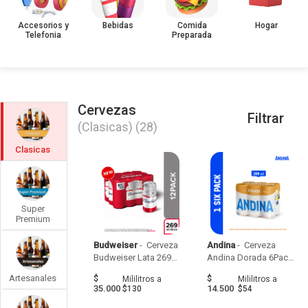
Accesorios y
Bebidas
Comida
Hogar
Telefonia
Preparada
Cervezas
Filtrar
(Clasicas)
(28)
Clasicas
Super
Premium
Budweiser
 - 
 Cerveza 
Andina
 - 
 Cerveza 
Budweiser Lata 269Ml 
Andina Dorada 6Pack 
X 12Und 
Latax269Ml 
Artesanales
$
$
Mililitros
a
Mililitros
a
35.000
14.500
$130
$54