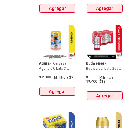
Agregar
Agregar
Aguila
 - 
 Cerveza 
Budweiser
 - 
Aguila 0.0 Lata X 
Budweiser Lata 269 Ml  
330Ml 
X  6 
$
2.300
$
Mililitro
a
$7
Mililitro
a
19.400
$12
Agregar
Agregar