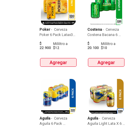
Poker
 - 
 Cerveza 
Costena
 - 
 Cerveza 
Poker 6 Pack Latax330 
Costena Bacana 6 
Ml 
Pack Lata X 330 Ml 
$
$
Mililitro
a
Mililitro
a
22.900
20.100
$12
$10
Agregar
Agregar
Aguila
 - 
 Cerveza 
Aguila
 - 
 Cerveza 
Aguila 6 Pack 
Aguila Light Lata X 6 
Latax330 Ml 
Latax269Ml 