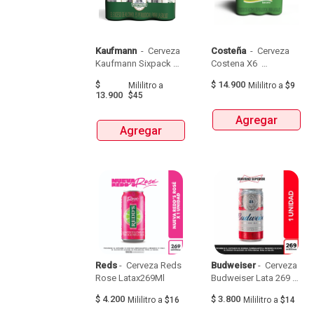
Kaufmann 
 - 
 Cerveza 
Costeña 
 - 
 Cerveza 
Kaufmann Sixpack 
Costena X6  
Latax310Ml 
Latax269Ml 
$
$
14.900
Mililitro
a
Mililitro
a
$9
13.900
$45
Agregar
Agregar
Reds
 - 
 Cerveza Reds 
Budweiser
 - 
 Cerveza 
Rose Latax269Ml 
Budweiser Lata 269 
Cc 
$
4.200
$
3.800
Mililitro
a
$16
Mililitro
a
$14