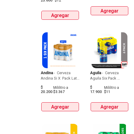
23.600
$12
Agregar
Agregar
Andina
 - 
 Cerveza 
Aguila
 - 
 Cerveza 
Andina Si X  Pack Lata 
Aguila Six Pack 
X 310Ml 
Latax269Ml 
$
$
Mililitro
a
Mililitro
a
20.200
17.900
$3.367
$11
Agregar
Agregar