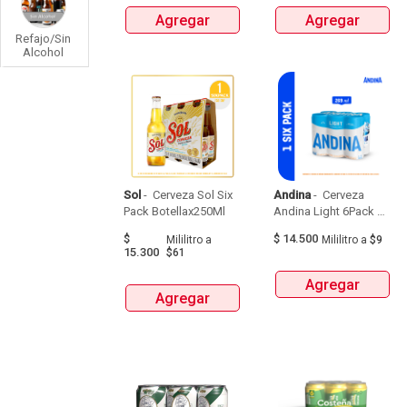
Agregar
Agregar
Refajo/Sin
Alcohol
Sol
 - 
 Cerveza Sol Six 
Andina
 - 
 Cerveza 
Pack Botellax250Ml 
Andina Light 6Pack 
Latax269Ml 
$
$
14.500
Mililitro
a
Mililitro
a
$9
15.300
$61
Agregar
Agregar