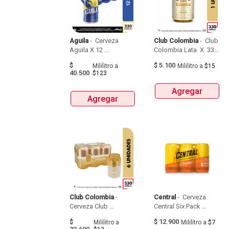
Aguila
 - 
 Cerveza 
Club Colombia
 - 
 Club 
Aguila X 12 
Colombia Lata  X  330 
Latax330Und 
Ml 
$
$
5.100
Mililitro
a
Mililitro
a
$15
40.500
$123
Agregar
Agregar
Club Colombia
 - 
Central
 - 
 Cerveza 
Cerveza Club 
Central Six Pack 
Colombia 330 Ml Lata  
Latax330Ml 
$
$
12.900
Mililitro
a
Mililitro
a
$7
X  6 Unidades 