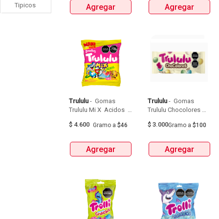
Tipicos
Agregar
Agregar
Trululu
 - 
 Gomas 
Trululu
 - 
 Gomas 
Trululu Mi X  Acidos  X 
Trululu Chocolores 
100G 
Chocolate Blanco 
$
4.600
$
3.000
Gramo
a
$46
Gramo
a
$100
Bolsa X 30G 
Agregar
Agregar