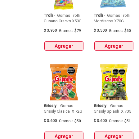
Trolli
 - 
 Gomas Trolli 
Trolli
 - 
 Gomas Trolli 
Gusano Cracks X50G 
Mordiscos X70G 
$
3.950
$
3.500
Gramo
a
$79
Gramo
a
$50
Agregar
Agregar
Grissly
 - 
 Gomas 
Grissly
 - 
 Gomas 
Grissly Clasica  X 72G 
Grissly Splash  X 70G 
$
3.600
$
3.600
Gramo
a
$50
Gramo
a
$51
Agregar
Agregar