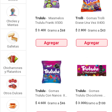
Trululu
 - 
 Masmelos 
Trolli
 - 
 Gomas Trolli 
Chicles y
Trululu Franki X50G 
Erase Una Vez X40G 
Mentas
$
3.400
$
2.800
Gramo
a
$68
Gramo
a
$43
Agregar
Agregar
Galletas
Chicharrones
y Platanitos
Trululu
 - 
 Gomas 
Trululu
 - 
 Gomas 
Otros Dulces
Trululu Con Nanos  X 
Trululu Chocolores 
100G 
Bolsa X 30G 
$
4.600
$
3.000
Gramo
a
$46
Gramo
a
$100