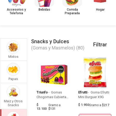
Accesorios y
Bebidas
Comida
Hogar
Telefonia
Preparada
Snacks y Dulces
Filtrar
(Gomas y Masmelos)
(80)
Mixtos
Papas
Triunfo
 - 
 Gomas 
Efrutti
 - 
 Goma Efrutti 
Chogomas Cubiertas 
Mini Burguer X9G 
Maiz y Otros
De Chocolate Caja 
$
$
1.950
Snacks
Gramo
a
Gramo
a
$217
X100G 
13.100
$131