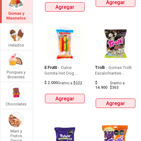
Agregar
Agregar
Gomas y
Masmelos
Helados
E Frutti
 - 
 Dulce 
Trolli
 - 
 Gomas Trolli 
Ponques y
Gomita Hot Dog 
Escalofriantes 
Brownies
E.Frutti 1 Pz Bolsa 9G 
X50Und 
$
2.000
$
Gramo
a
$222
Gramo
a
Paquetex225G 
14.900
$363
Agregar
Agregar
Chocolates
Mani y
Frutos
Secos