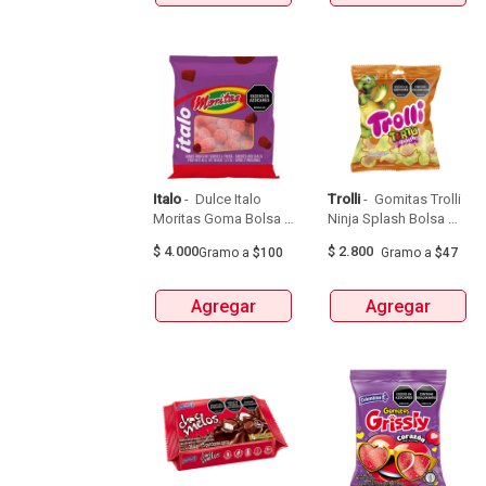
Italo
 - 
 Dulce Italo 
Trolli
 - 
 Gomitas Trolli 
Moritas Goma Bolsa 
Ninja Splash Bolsa 
50Gr 
X60G 
$
4.000
$
2.800
Gramo
a
$100
Gramo
a
$47
Agregar
Agregar