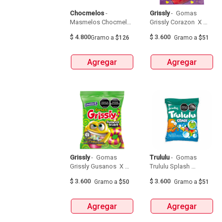
Chocmelos
 - 
Grissly
 - 
 Gomas 
Masmelos Chocmelos 
Grissly Corazon  X 
Vainilla X38G 
70G 
$
4.800
$
3.600
Gramo
a
$126
Gramo
a
$51
Agregar
Agregar
Grissly
 - 
 Gomas 
Trululu
 - 
 Gomas 
Grissly Gusanos  X 
Trululu Splash 
72G 
Rellenas  X 70G 
$
3.600
$
3.600
Gramo
a
$50
Gramo
a
$51
Agregar
Agregar