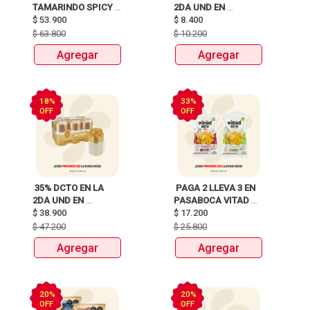
TAMARINDO SPICY 
2DA UND EN 
X750ml Y LLEVATE 
$
53.900
CERVEZA CLUB 
$
8.400
DETODITO 165GR o 
COLOMBIA LATA 
$
63.800
$
10.200
150GR 
X330ml 
Agregar
Agregar
18%
33%
OFF
OFF
 35% DCTO EN LA 
 PAGA 2 LLEVA 3 EN 
2DA UND EN 
PASABOCA VITAD 
CERVEZA CLUB 
$
38.900
$
17.200
MIX PAQUETEX110g 
COLOMBIA 330 ML 
$
47.200
$
25.800
LATA X 6 UNIDADES 
Agregar
Agregar
ANTES:$47.200 
AHORA:$38.900 
20%
20%
OFF
OFF