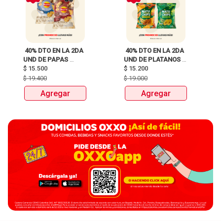
 40% DTO EN LA 2DA 
 40% DTO EN LA 2DA 
UND DE PAPAS 
UND DE PLATANOS 
MARGARITA RECETA 
$
15.500
MARCA NATUCHIPS 
$
15.200
CLASICA X 120G Y 
X120g y 125g  
$
19.400
$
19.000
115G 
Agregar
Agregar