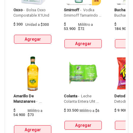
Oxxo
 - 
 Bolsa Oxxo 
Smirnoff
 - 
 Vodka 
Buchanan
Compostable X1Und 
Smirnoff Tamarindo 
Spicy Botellax750Ml 
$
300
$
$
Unidad
a
$300
Mililitro
a
Mil
53.900
184.900
$72
$
Agregar
Agregar
Agr
Amarillo De 
Colanta
 - 
 Leche 
Detodito
 - 
Manzanares
 - 
Colanta Entera Uht 
Aguardiente Amarillo 
Bolsa  X 1L  X 6Und 
$
$
33.500
$
9.900
Mililitro
a
Mililitro
a
$6
G
De Manzanares 
54.900
$73
Botellax750Ml 
Agregar
Agr
Agregar