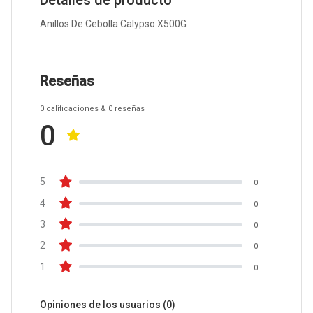
Detalles de producto
Anillos De Cebolla Calypso X500G
Reseñas
0
calificaciones
& 0
reseñas
0
5
0
4
0
3
0
2
0
1
0
Opiniones de los usuarios
(0)