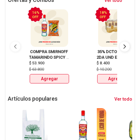
Ver todo
16%
18%
OFF
OFF
 COMPRA SMIRNOFF 
 35% DCTO EN LA 
TAMARINDO SPICY 
2DA UND EN 
X750ml Y LLEVATE 
$
53.900
CERVEZA CLUB 
$
8.400
DETODITO 165GR o 
COLOMBIA LATA 
$
63.800
$
10.200
150GR 
X330ml 
Agregar
Agregar
Artículos populares
Ver todo