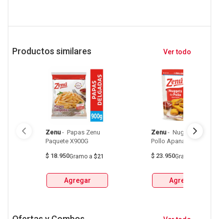
Productos similares
Ver todo
Zenu
 - 
 Papas Zenu 
Zenu
 - 
 Nuggets Zenu 
Paquete X900G 
Pollo Apanado X320G 
$
18.950
$
23.950
Gramo
a
$21
Gramo
a
$75
Agregar
Agregar
Ofertas y Combos