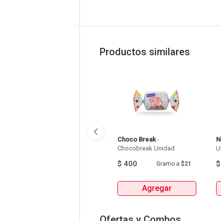
Productos similares
Choco Break
 - 
N
Chocobreak Unidad 
$
400
Gramo
a
$21
Agregar
Ofertas y Combos