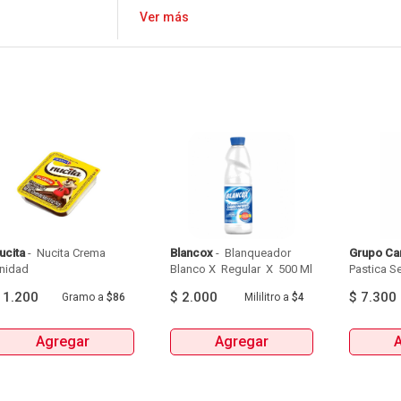
Ver más
ucita
 - 
 Nucita Crema 
Blancox
 - 
 Blanqueador 
Grupo Ca
Unidad 
Blanco X  Regular  X  500 Ml 
Pastica Se
Tipo Apart
$
1.200
$
2.000
$
7.300
Gramo
a
$86
Mililitro
a
$4
X 20U
Agregar
Agregar