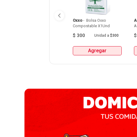
Oxxo
 - 
 Bolsa Oxxo 
A
Compostable X1Und 
A
$
300
Unidad
a
$300
Agregar