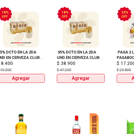
18%
18%
33%
OFF
OFF
OFF
35% DCTO EN LA 2DA 
 35% DCTO EN LA 2DA 
 PAGA 2 L
ND EN CERVEZA CLUB 
UND EN CERVEZA CLUB 
PASABOCA
$
8.400
COLOMBIA LATA X330ml 
COLOMBIA 330 ML LATA X 
$
38.900
$
17.20
6 UNIDADES 
$
10.200
$
47.200
$
25.800
ANTES:$47.200 
Agregar
Agregar
AHORA:$38.900 