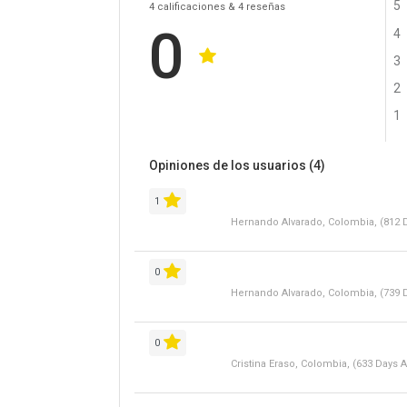
5
4
calificaciones
& 4
reseñas
0
4
3
2
1
Opiniones de los usuarios
(4)
1
Hernando Alvarado, Colombia, (812 
0
Hernando Alvarado, Colombia, (739 
0
Cristina Eraso, Colombia, (633 Days 