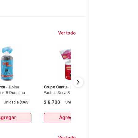
Ver todo
ntu
 - 
 Bolsa 
Grupo Cantu
 - 
 Bolsa 
Claro
 - 
 Sim Card 
rvi-B Durisima 
Pastica Servi-B Durisima 
Claro 
amento 51 X 76  
Tipo Papelera 40 X 50  X 
$
8.700
$
4.000
Unidad
a
$365
Unidad
a
$218
Unidad
nds 
40Unds 
Agregar
Agregar
Agrega
Ver todo