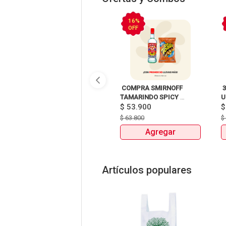
16%
OFF
 COMPRA SMIRNOFF 
 
TAMARINDO SPICY 
U
X750ml Y LLEVATE 
$
53.900
DETODITO 165GR o 150GR 
$
63.800
Agregar
Artículos populares