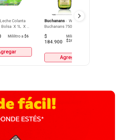
 Leche Colanta 
Buchanans
 - 
 Whisky 
Detodito
 - 
 Pasabo
 Bolsa  X 1L  X 
Buchanans 750 Ml 
0
$
$
9.900
Mililitro
a
$6
Mililitro
a
Gra
$247
184.900
Agregar
Agrega
Agregar