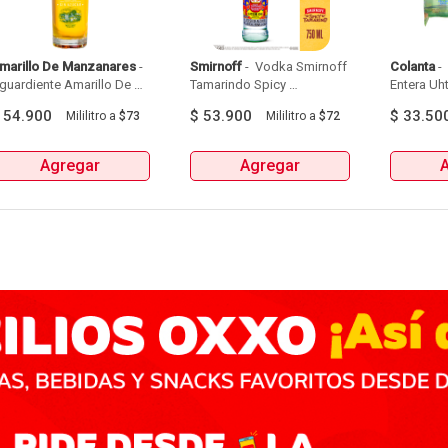
marillo De Manzanares
 - 
Smirnoff
 - 
 Vodka Smirnoff 
Colanta
 - 
guardiente Amarillo De 
Tamarindo Spicy 
Entera Uht
Manzanares Botellax750Ml 
Botellax750Ml 
6Und 
$
54.900
$
53.900
$
33.50
Mililitro
a
$73
Mililitro
a
$72
Agregar
Agregar