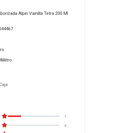
orizada Alpin Vainilla Tetra 200 Ml
044467
tro
ililitro
 Caja
1
0