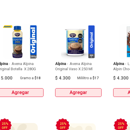
lpina
 - 
 Avena Alpina 
Alpina
 - 
 Avena Alpina 
Alpina
 - 
 
Original Botella  X 280G 
Original Vaso X 250 Ml 
Alpin Choc
$
5.000
$
4.300
$
4.300
Gramo
a
$18
Mililitro
a
$17
Agregar
Agregar
25%
25%
25%
OFF
OFF
OFF