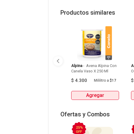
Productos similares
Alpina
 - 
 Avena Alpina Con 
A
Canela Vaso X 250 Ml 
$
4.300
Mililitro
a
$17
Agregar
Ofertas y Combos
25%
OFF