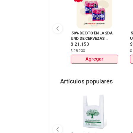
 50% DE DTO EN LA 2DA 
 
UND DE CERVEZAS 
U
SIXPACKS Y UNIDAD 
$
21.150
S
HEINEKEN, SOL, 3 
H
$
28.200
CORDILLERAS, ANDINA, 
C
Agregar
MILLER Y MITICA 
Artículos populares