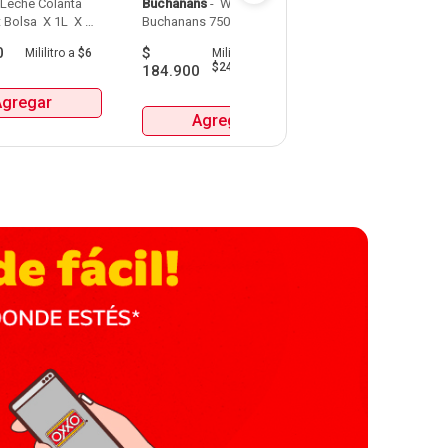
 Leche Colanta 
Buchanans
 - 
 Whisky 
Detodito
 - 
 Pasabo
 Bolsa  X 1L  X 
Buchanans 750 Ml 
0
$
$
9.900
Mililitro
a
$6
Mililitro
a
Gra
$247
184.900
Agregar
Agrega
Agregar