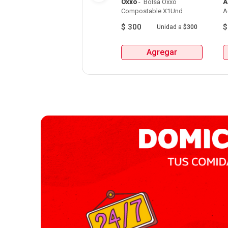
Oxxo
 - 
 Bolsa Oxxo 
A
Compostable X1Und 
A
$
300
Unidad
a
$300
Agregar