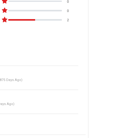
0
0
2
875 Days Ago)
Days Ago)