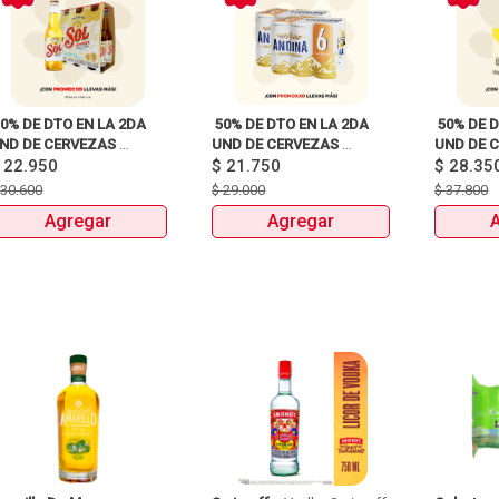
50% DE DTO EN LA 2DA 
 50% DE DTO EN LA 2DA 
 50% DE D
ND DE CERVEZAS 
UND DE CERVEZAS 
UND DE C
IXPACKS Y UNIDAD 
$
22.950
SIXPACKS Y UNIDAD 
$
21.750
SIXPACKS
$
28.35
EINEKEN, SOL, 3 
HEINEKEN, SOL, 3 
HEINEKEN,
$
30.600
$
29.000
$
37.800
ORDILLERAS, ANDINA, 
CORDILLERAS, ANDINA, 
CORDILLE
Agregar
Agregar
MILLER Y MITICA 
MILLER Y MITICA 