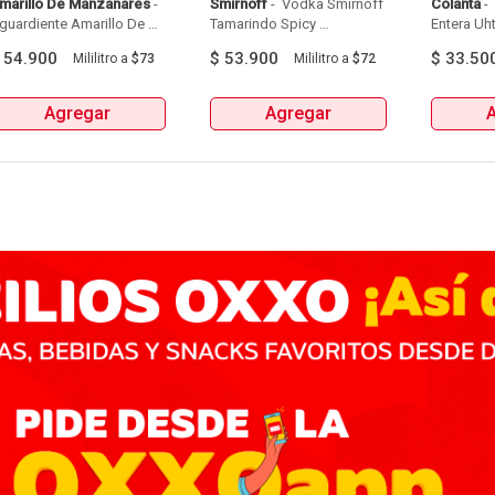
marillo De Manzanares
 - 
Smirnoff
 - 
 Vodka Smirnoff 
Colanta
 - 
guardiente Amarillo De 
Tamarindo Spicy 
Entera Uht
Manzanares Botellax750Ml 
Botellax750Ml 
6Und 
$
54.900
$
53.900
$
33.50
Mililitro
a
$73
Mililitro
a
$72
Agregar
Agregar