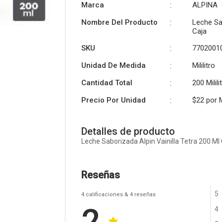
Marca
:
ALPINA
Nombre Del Producto
:
Leche Sab
Caja
SKU
:
7702001
Unidad De Medida
:
Mililitro
Cantidad Total
:
200 Milili
Precio Por Unidad
:
$22 por
M
Detalles de producto
Leche Saborizada Alpin Vainilla Tetra 200 Ml
Reseñas
5
4
calificaciones
& 4
reseñas
4