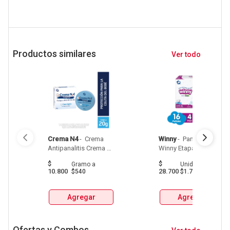
Productos similares
Ver todo
Crema N4
 - 
 Crema 
Winny
 - 
 Panal Bebe 
Antipanalitis Crema 
Winny Etapa 4 
No4 Caja X 20G 
Pacax16Und 
$
$
Gramo
a
Unidad
a
10.800
28.700
$540
$1.794
Agregar
Agregar
Ofertas y Combos