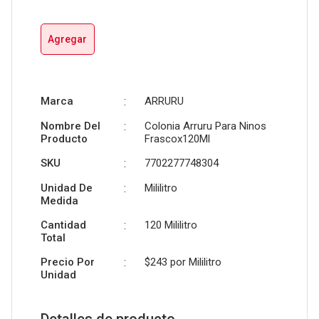
Agregar
Marca
:
ARRURU
Nombre Del
:
Colonia Arruru Para Ninos
Producto
Frascox120Ml
SKU
:
7702277748304
Unidad De
:
Mililitro
Medida
Cantidad
:
120 Mililitro
Total
Precio Por
:
$243 por
Mililitro
Unidad