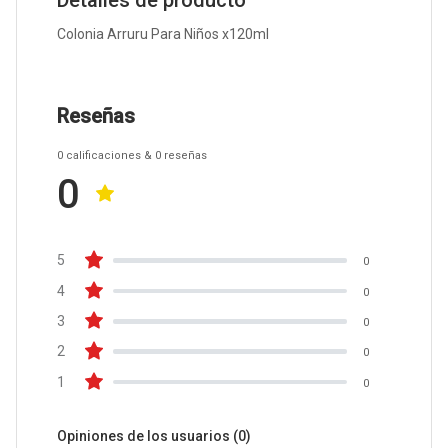
Detalles de producto
Colonia Arruru Para Niños x120ml
Reseñas
0
calificaciones
& 0
reseñas
0
5
0
4
0
3
0
2
0
1
0
Opiniones de los usuarios
(0)