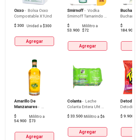
Oxxo
 - 
 Bolsa Oxxo 
Smirnoff
 - 
 Vodka 
Buchanan
Compostable X1Und 
Smirnoff Tamarindo 
Spicy Botellax750Ml 
$
300
$
$
Unidad
a
$300
Mililitro
a
Mil
53.900
184.900
$72
$
Agregar
Agregar
Agr
Amarillo De 
Colanta
 - 
 Leche 
Detodito
 - 
Manzanares
 - 
Colanta Entera Uht 
Aguardiente Amarillo 
Bolsa  X 1L  X 6Und 
$
$
33.500
$
9.900
Mililitro
a
Mililitro
a
$6
G
De Manzanares 
54.900
$73
Botellax750Ml 
Agregar
Agr
Agregar