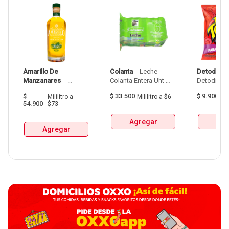
Amarillo De 
Colanta
 - 
 Leche 
Detodito
 - 
Manzanares
 - 
Colanta Entera Uht 
Aguardiente Amarillo 
Bolsa  X 1L  X 6Und 
$
$
33.500
$
9.900
Mililitro
a
Mililitro
a
$6
G
De Manzanares 
54.900
$73
Botellax750Ml 
Agregar
Agr
Agregar