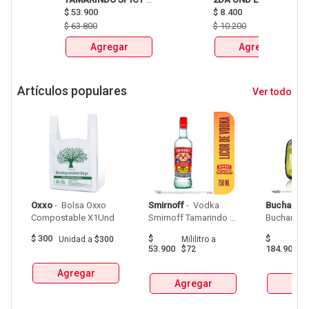
X750ml Y LLEVATE 
$
53.900
CERVEZA CLUB 
$
8.400
DETODITO 165GR o 
COLOMBIA LATA 
$
63.800
$
10.200
150GR 
X330ml 
Agregar
Agregar
Artículos populares
Ver todo
Oxxo
 - 
 Bolsa Oxxo 
Smirnoff
 - 
 Vodka 
Buchanan
Compostable X1Und 
Smirnoff Tamarindo 
Spicy Botellax750Ml 
$
300
$
$
Unidad
a
$300
Mililitro
a
Mil
53.900
184.900
$72
$
Agregar
Agregar
Agr