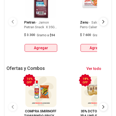
Pietran
 - 
 Jamon 
Zenu
 - 
 Salchicha 
Pietran Snack  X 35Gr 
Perro Caliente Zenu 
Sin Conservantes 
Larga De 2 Unidades 
$
3.300
$
7.600
Gramo
a
$94
Gramo
a
$48
Paquete  X  160 Gr 
Agregar
Agregar
Ofertas y Combos
Ver todo
16%
18%
OFF
OFF
 COMPRA SMIRNOFF 
 35% DCTO EN LA 
TAMARINDO SPICY 
2DA UND EN 