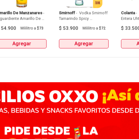
marillo De Manzanares
 - 
Smirnoff
 - 
 Vodka Smirnoff 
Colanta
 - 
guardiente Amarillo De 
Tamarindo Spicy 
Entera Uht
Manzanares Botellax750Ml 
Botellax750Ml 
6Und 
$
54.900
$
53.900
$
33.50
Mililitro
a
$73
Mililitro
a
$72
Agregar
Agregar