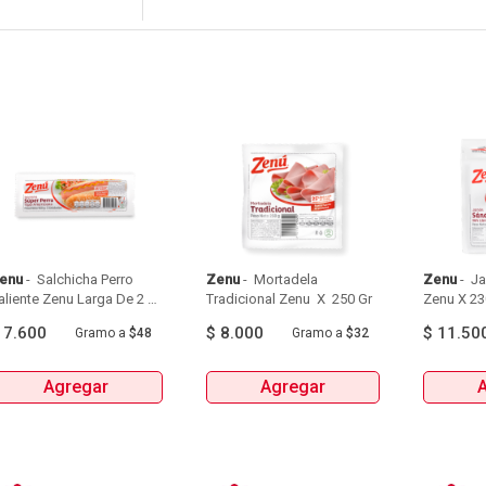
enu
 - 
 Salchicha Perro 
Zenu
 - 
 Mortadela 
Zenu
 - 
 J
aliente Zenu Larga De 2 
Tradicional Zenu  X  250 Gr 
nidades Paquete  X  160 
$
7.600
$
8.000
$
11.50
Gramo
a
$48
Gramo
a
$32
Gr 
Agregar
Agregar