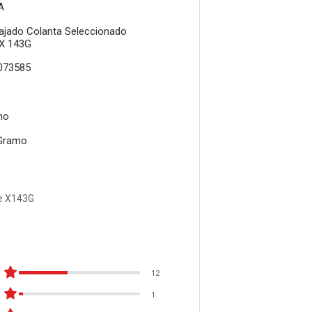
A
jado Colanta Seleccionado
 X 143G
073585
mo
Gramo
e X143G
12
1