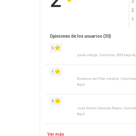
2
3
2
1
Opiniones de los usuarios
(30)
5
paula ortega, Colombia, (874 Days A
1
Rosanna del Pilar medina, Colombia
Ago)
5
José Daniel Cabezas Reyes, Colombi
Ago)
Ver más