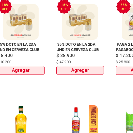
18%
18%
33%
OFF
OFF
OFF
35% DCTO EN LA 2DA 
 35% DCTO EN LA 2DA 
 PAGA 2 L
ND EN CERVEZA CLUB 
UND EN CERVEZA CLUB 
PASABOCA
$
8.400
COLOMBIA LATA X330ml 
COLOMBIA 330 ML LATA X 
$
38.900
$
17.20
6 UNIDADES 
$
10.200
$
47.200
$
25.800
ANTES:$47.200 
Agregar
Agregar
AHORA:$38.900 