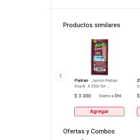
Productos similares
Pietran
 - 
 Jamon Pietran 
Z
Snack  X 35Gr Sin 
C
Conservantes 
U
$
3.300
Gramo
a
$94
Agregar
Ofertas y Combos