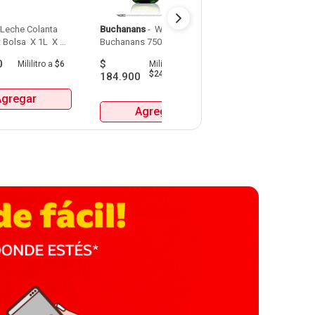
 Leche Colanta 
Buchanans
 - 
 Whisky 
Detodito
 - 
 Pasabo
 Bolsa  X 1L  X 
Buchanans 750 Ml 
0
$
$
9.900
Mililitro
a
$6
Mililitro
a
Gra
$247
184.900
Agregar
Agrega
Agregar