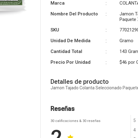
Marca
:
COLANT
Nombre Del Producto
:
Jamon Ta
Paquete
SKU
:
7702129
Unidad De Medida
:
Gramo
Cantidad Total
:
143 Gra
Precio Por Unidad
:
$46 por
Detalles de producto
Jamon Tajado Colanta Seleccionado Paquet
Reseñas
5
30
calificaciones
& 30
reseñas
4