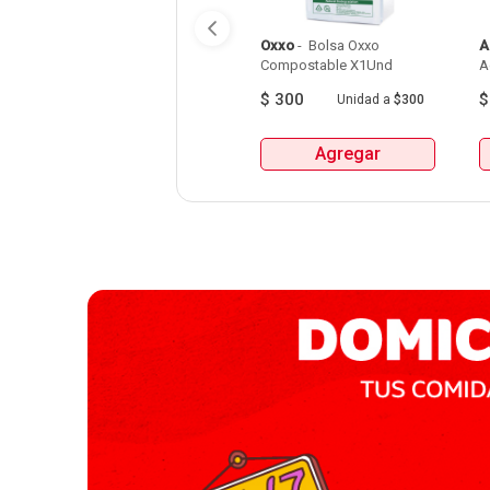
Oxxo
 - 
 Bolsa Oxxo 
A
Compostable X1Und 
A
$
300
Unidad
a
$300
Agregar