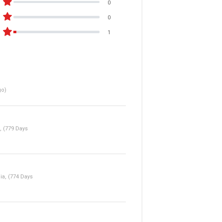
0
0
1
go)
, (779 Days
a, (774 Days