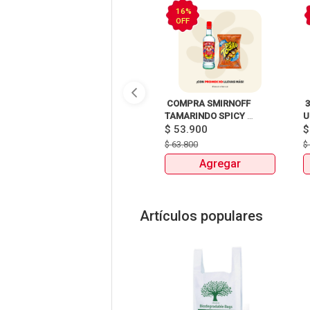
16%
OFF
 COMPRA SMIRNOFF 
 
TAMARINDO SPICY 
U
X750ml Y LLEVATE 
$
53.900
DETODITO 165GR o 150GR 
$
63.800
Agregar
Artículos populares