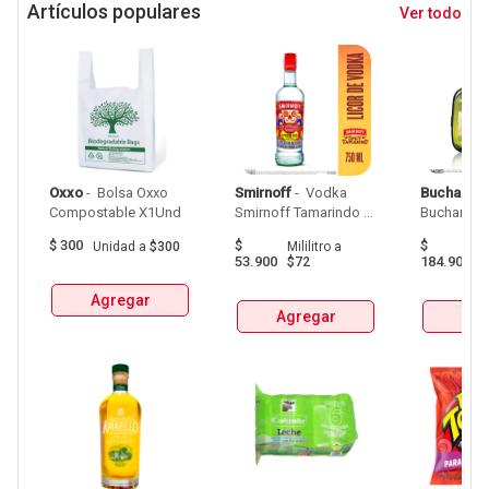
Artículos populares
Ver todo
Oxxo
 - 
 Bolsa Oxxo 
Smirnoff
 - 
 Vodka 
Buchanan
Compostable X1Und 
Smirnoff Tamarindo 
Spicy Botellax750Ml 
$
300
$
$
Unidad
a
$300
Mililitro
a
Mil
53.900
184.900
$72
$
Agregar
Agregar
Agr