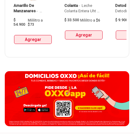
Amarillo De 
Colanta
 - 
 Leche 
Detodito
 - 
Manzanares
 - 
Colanta Entera Uht 
Aguardiente Amarillo 
Bolsa  X 1L  X 6Und 
$
$
33.500
$
9.900
Mililitro
a
Mililitro
a
$6
G
De Manzanares 
54.900
$73
Botellax750Ml 
Agregar
Agr
Agregar