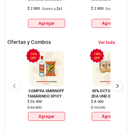
Blanco Bolsa  X 68G 
Bolsa  X 68G 
$
2.800
$
2.800
Gramo
a
$41
Gramo
a
$41
Agregar
Agregar
Ofertas y Combos
Ver todo
16%
18%
OFF
OFF
 COMPRA SMIRNOFF 
 35% DCTO EN LA 
TAMARINDO SPICY 
2DA UND EN 
X750ml Y LLEVATE 
$
53.900
CERVEZA CLUB 
$
8.400
DETODITO 165GR o 
COLOMBIA LATA 
$
63.800
$
10.200
150GR 
X330ml 
Agregar
Agregar