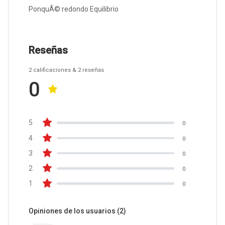
PonquÃ© redondo Equilibrio
Reseñas
2
calificaciones
& 2
reseñas
0
5
0
4
0
3
0
2
0
1
0
Opiniones de los usuarios
(2)