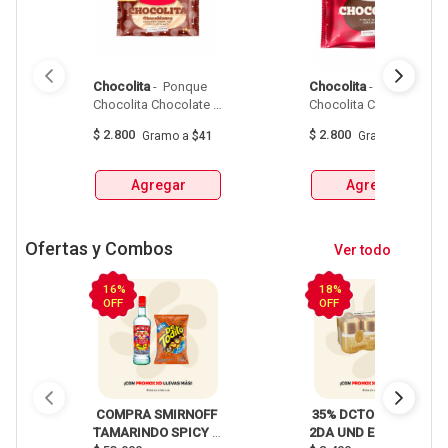
Chocolita
 - 
 Ponque 
Chocolita
 - 
 Ponque 
Chocolita Chocolate 
Chocolita Chocolate 
Blanco Bolsa  X 68G 
Bolsa  X 68G 
$
2.800
$
2.800
Gramo
a
$41
Gramo
a
$41
Agregar
Agregar
Ofertas y Combos
Ver todo
16%
18%
OFF
OFF
 COMPRA SMIRNOFF 
 35% DCTO EN LA 
TAMARINDO SPICY 
2DA UND EN 