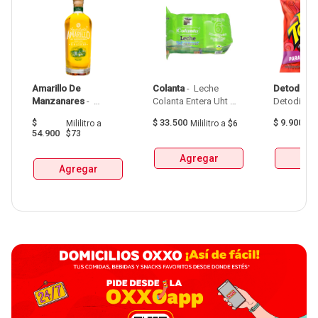
Amarillo De 
Colanta
 - 
 Leche 
Detodito
 - 
Manzanares
 - 
Colanta Entera Uht 
Aguardiente Amarillo 
Bolsa  X 1L  X 6Und 
$
$
33.500
$
9.900
Mililitro
a
Mililitro
a
$6
G
De Manzanares 
54.900
$73
Botellax750Ml 
Agregar
Agr
Agregar