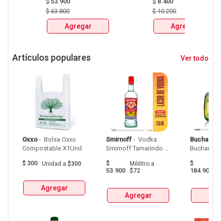
X750ml Y LLEVATE 
$
53.900
CERVEZA CLUB 
$
8.400
DETODITO 165GR o 
COLOMBIA LATA 
$
63.800
$
10.200
150GR 
X330ml 
Agregar
Agregar
Artículos populares
Ver todo
Oxxo
 - 
 Bolsa Oxxo 
Smirnoff
 - 
 Vodka 
Buchanan
Compostable X1Und 
Smirnoff Tamarindo 
Spicy Botellax750Ml 
$
300
$
$
Unidad
a
$300
Mililitro
a
Mil
53.900
184.900
$72
$
Agregar
Agregar
Agr