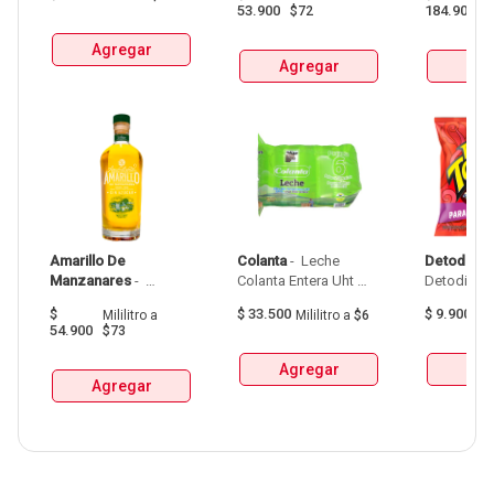
53.900
184.900
$72
$
Agregar
Agregar
Agr
Amarillo De 
Colanta
 - 
 Leche 
Detodito
 - 
Manzanares
 - 
Colanta Entera Uht 
Aguardiente Amarillo 
Bolsa  X 1L  X 6Und 
$
$
33.500
$
9.900
Mililitro
a
Mililitro
a
$6
G
De Manzanares 
54.900
$73
Botellax750Ml 
Agregar
Agr
Agregar