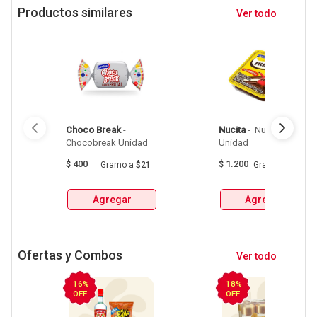
Productos similares
Ver todo
Choco Break
 - 
Nucita
 - 
 Nucita Crema 
Chocobreak Unidad 
Unidad 
$
400
$
1.200
Gramo
a
$21
Gramo
a
$86
Agregar
Agregar
Ofertas y Combos
Ver todo
16%
18%
OFF
OFF