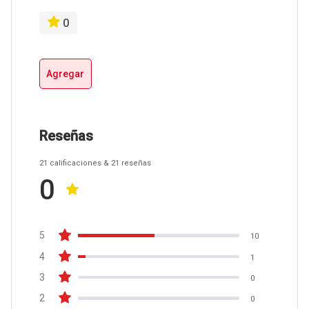
0
Agregar
Reseñas
21
calificaciones
& 21
reseñas
0
5
10
4
1
3
0
2
0