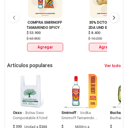
 COMPRA SMIRNOFF 
 35% DCTO EN LA 
TAMARINDO SPICY 
2DA UND EN 
X750ml Y LLEVATE 
$
53.900
CERVEZA CLUB 
$
8.400
DETODITO 165GR o 
COLOMBIA LATA 
$
63.800
$
10.200
150GR 
X330ml 
Agregar
Agregar
Artículos populares
Ver todo
Oxxo
 - 
 Bolsa Oxxo 
Smirnoff
 - 
 Vodka 
Buchanan
Compostable X1Und 
Smirnoff Tamarindo 
Spicy Botellax750Ml 
$
300
$
$
Unidad
a
$300
Mililitro
a
Mil