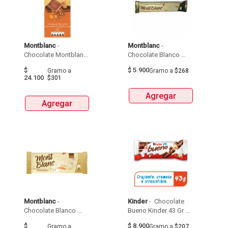
Montblanc
 - 
Montblanc
 - 
Chocolate Montblanc 
Chocolate Blanco 
Macadamia 
Montblac Almendra 
$
$
5.900
Gramo
a
Gramo
a
$268
Caramelizada X80G 
Unidad/Des X 22G 
24.100
$301
Agregar
Agregar
Montblanc
 - 
Kinder
 - 
 Chocolate 
Chocolate Blanco 
Bueno Kinder 43 Gr 
Montblanc Almendra  
Bolsa Leche Y 
$
$
8.900
Gramo
a
Gramo
a
$207