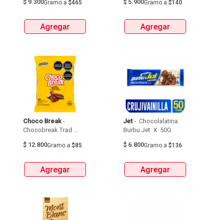
$
9.300
$
5.900
Gramo
a
$465
Gramo
a
$140
Agregar
Agregar
Choco Break
 - 
Jet
 - 
 Chocolalatina 
Chocobreak Trad 
Burbu Jet  X  50G 
(32Bs/30Un/5G) 
$
12.800
$
6.800
Gramo
a
$85
Gramo
a
$136
Agregar
Agregar