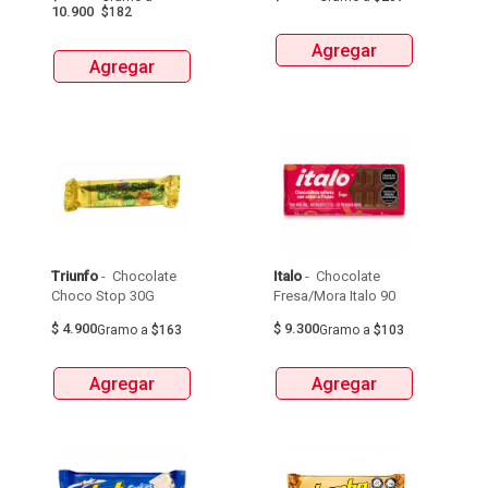
X 60G 
Avellanas 
10.900
$182
Agregar
Agregar
Triunfo
 - 
 Chocolate 
Italo
 - 
 Chocolate 
Choco Stop 30G 
Fresa/Mora Italo 90 
$
4.900
$
9.300
Gramo
a
$163
Gramo
a
$103
Agregar
Agregar