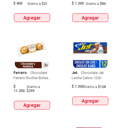
$
400
$
1.200
Gramo
a
$21
Gramo
a
$86
Agregar
Agregar
Ferrero
 - 
 Chocolate 
Jet
 - 
 Chocolate Jet 
Ferrero Rocher Bolsa 
Leche Calcio 12Gr 
37.5Gr 
$
$
1.300
Gramo
a
Gramo
a
$108
11.200
$299
Agregar
Agregar