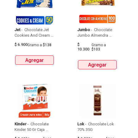
Jet
 - 
 Chocolate Jet 
Jumbo
 - 
 Chocolate 
Cookies And Cream 
Jumbo Almendra 
50Gr 
Bolsa 100Gr 
$
6.900
$
Gramo
a
$138
Gramo
a
10.300
$103
Agregar
Agregar
Kinder
 - 
 Chocolate 
Lok
 - 
 Chocolate Lok 
Kinder 50 Gr Caja 
70% 35G 
Leche Y Cacao 