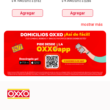
$
8.100
$
9.300
Gramo
a
$162
Gramo
a
$266
Agregar
Agregar
mostrar más