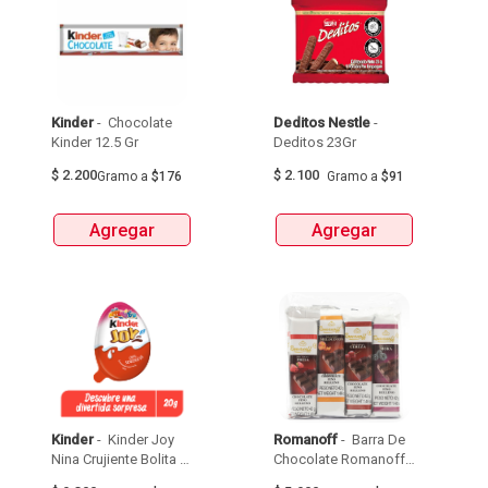
Kinder
 - 
 Chocolate 
Deditos Nestle
 - 
Kinder 12.5 Gr 
Deditos 23Gr 
$
2.200
$
2.100
Gramo
a
$176
Gramo
a
$91
Agregar
Agregar
Kinder
 - 
 Kinder Joy 
Romanoff
 - 
 Barra De 
Nina Crujiente Bolita 
Chocolate Romanoff 
Unidad/Des X 20G 
Con Relleno  X 42G 