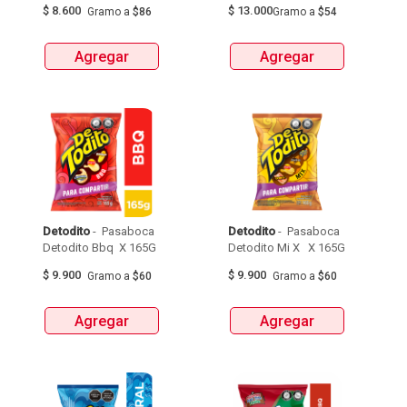
$
8.600
$
13.000
Gramo
a
$86
Gramo
a
$54
Agregar
Agregar
Detodito
 - 
 Pasaboca 
Detodito
 - 
 Pasaboca 
Detodito Bbq  X 165G 
Detodito Mi X   X 165G 
$
9.900
$
9.900
Gramo
a
$60
Gramo
a
$60
Agregar
Agregar