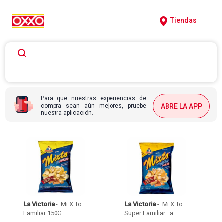
Tiendas
Para que nuestras experiencias de
compra sean aún mejores, pruebe
ABRE LA APP
nuestra aplicación.
La Victoria
 - 
 Mi X To 
La Victoria
 - 
 Mi X To 
Familiar 150G 
Super Familiar La 
Victoria 240 Gr 