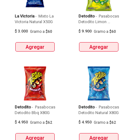
La Victoria
 - 
 Mixto La 
Detodito
 - 
 Pasabocas 
Victoria Natural X50G 
Detodito Limon 
X165G 
$
3.000
$
9.900
Gramo
a
$60
Gramo
a
$60
Agregar
Agregar
Detodito
 - 
 Pasabocas 
Detodito
 - 
 Pasabocas 
Detodito Bbq X80G 
Detodito Natural X80G 
$
4.950
$
4.950
Gramo
a
$62
Gramo
a
$62
Agregar
Agregar