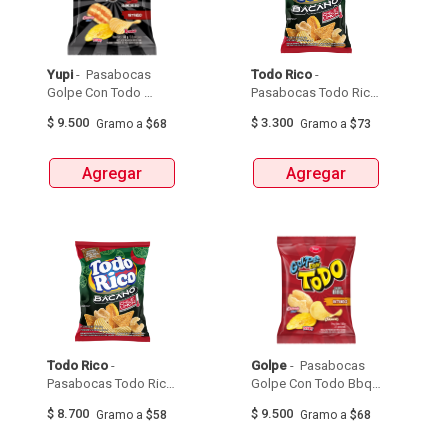
Yupi
 - 
 Pasabocas 
Todo Rico
 - 
Golpe Con Todo 
Pasabocas Todo Rico 
Ranchero  X 140G 
Bacano Chile Limon  X 
$
9.500
$
3.300
Gramo
a
$68
Gramo
a
$73
45G 
Agregar
Agregar
Todo Rico
 - 
Golpe
 - 
 Pasabocas 
Pasabocas Todo Rico 
Golpe Con Todo Bbq  
Bacano Chile Limon  X 
X 140G 
$
8.700
$
9.500
Gramo
a
$58
Gramo
a
$68
150G 