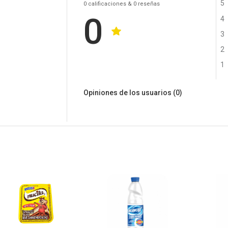
5
0
calificaciones
& 0
reseñas
0
4
3
2
1
Opiniones de los usuarios
(0)