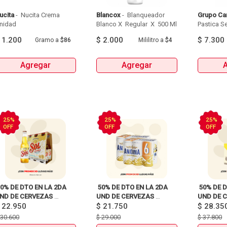
ucita
 - 
 Nucita Crema 
Blancox
 - 
 Blanqueador 
Grupo Ca
Unidad 
Blanco X  Regular  X  500 Ml 
Pastica Se
Tipo Apart
$
1.200
$
2.000
$
7.300
Gramo
a
$86
Mililitro
a
$4
X 20U
Agregar
Agregar
25%
25%
25%
OFF
OFF
OFF
50% DE DTO EN LA 2DA 
 50% DE DTO EN LA 2DA 
 50% DE D
ND DE CERVEZAS 
UND DE CERVEZAS 
UND DE C
IXPACKS Y UNIDAD 
$
22.950
SIXPACKS Y UNIDAD 
$
21.750
SIXPACKS
$
28.35
EINEKEN, SOL, 3 
HEINEKEN, SOL, 3 
HEINEKEN,
$
30.600
$
29.000
$
37.800
ORDILLERAS, ANDINA, 
CORDILLERAS, ANDINA, 
CORDILLE