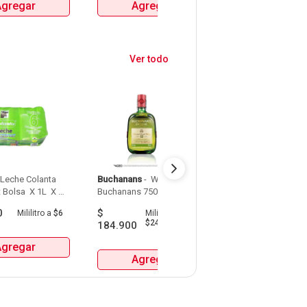
Agregar
Agregar
Agrega
MILLER Y MITICA 
MILLER Y MITICA 
MILLER Y MITIC
Ver todo
 Leche Colanta 
Buchanans
 - 
 Whisky 
Detodito
 - 
 Pasabo
 Bolsa  X 1L  X 
Buchanans 750 Ml 
0
$
$
9.900
Mililitro
a
$6
Mililitro
a
Gra
$247
184.900
Agregar
Agrega
Agregar