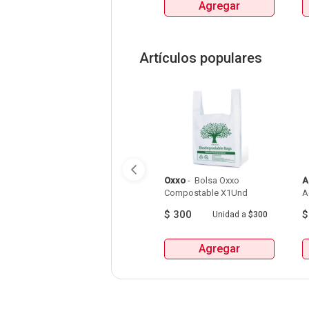
Agregar
MILLER Y MITICA 
Artículos populares
Oxxo
 - 
 Bolsa Oxxo 
A
Compostable X1Und 
A
$
300
Unidad
a
$300
Agregar