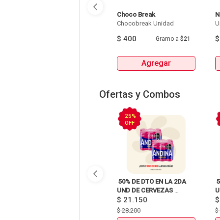
Choco Break
 - 
N
Chocobreak Unidad 
$
400
Gramo
a
$21
Agregar
Ofertas y Combos
25%
OFF
 50% DE DTO EN LA 2DA 
 
UND DE CERVEZAS 
U
SIXPACKS Y UNIDAD 
$
21.150
S
HEINEKEN, SOL, 3 
H
$
28.200
CORDILLERAS, ANDINA, 
C