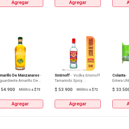
Agregar
Agregar
MILLER Y MITICA 
MILLER Y MITICA 
marillo De Manzanares
 - 
Smirnoff
 - 
 Vodka Smirnoff 
Colanta
 - 
guardiente Amarillo De 
Tamarindo Spicy 
Entera Uht
Manzanares Botellax750Ml 
Botellax750Ml 
6Und 
$
54.900
$
53.900
$
33.50
Mililitro
a
$73
Mililitro
a
$72
Agregar
Agregar