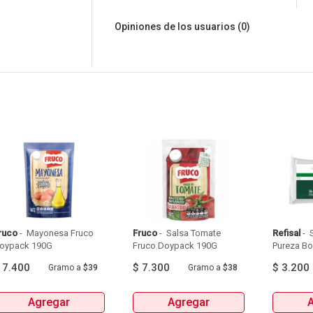
Opiniones de los usuarios
(0)
ruco
 - 
 Mayonesa Fruco 
Fruco
 - 
 Salsa Tomate 
Refisal
 - 
 
Doypack 190G 
Fruco Doypack 190G 
$
7.400
$
7.300
$
3.200
Gramo
a
$39
Gramo
a
$38
Agregar
Agregar