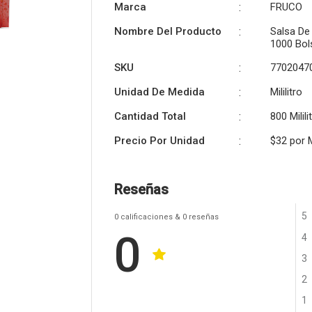
Marca
:
FRUCO
Nombre Del Producto
:
Salsa De
1000 Bol
SKU
:
7702047
Unidad De Medida
:
Mililitro
Cantidad Total
:
800 Milili
Precio Por Unidad
:
$32 por
M
Reseñas
5
0
calificaciones
& 0
reseñas
0
4
3
2
1