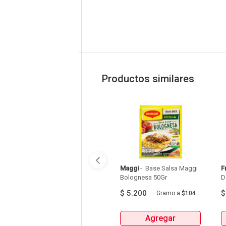
Productos similares
Maggi
 - 
 Base Salsa Maggi 
F
Bolognesa 50Gr 
$
5.200
Gramo
a
$104
Agregar