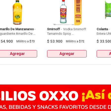
marillo De Manzanares
 - 
Smirnoff
 - 
 Vodka Smirnoff 
Colanta
 - 
guardiente Amarillo De 
Tamarindo Spicy 
Entera Uht
Manzanares Botellax750Ml 
Botellax750Ml 
6Und 
$
54.900
$
53.900
$
33.50
Mililitro
a
$73
Mililitro
a
$72
Agregar
Agregar