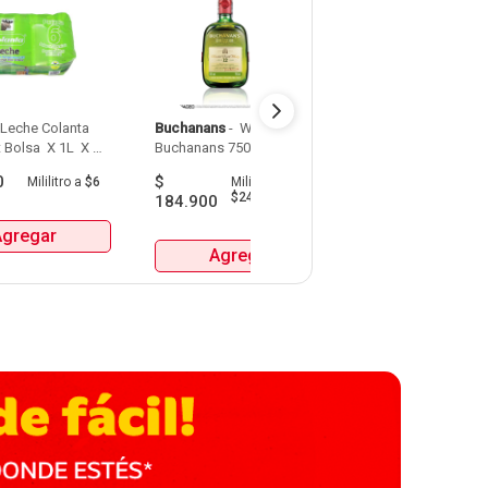
 Leche Colanta 
Buchanans
 - 
 Whisky 
Detodito
 - 
 Pasabo
 Bolsa  X 1L  X 
Buchanans 750 Ml 
0
$
$
9.900
Mililitro
a
$6
Mililitro
a
Gra
$247
184.900
Agregar
Agrega
Agregar