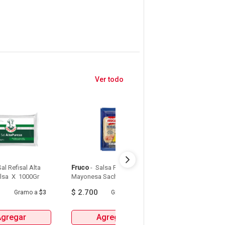
Ver todo
Sal Refisal Alta 
Fruco
 - 
 Salsa Fruco De 
Aunt Jemima
 - 
 Sy
Pureza Bolsa  X  1000Gr 
Mayonesa Sachet X 80G 
Jemima Original Bo
160Ml 
$
2.700
$
9.200
Gramo
a
$3
Gramo
a
$34
Milili
Agregar
Agregar
Agrega