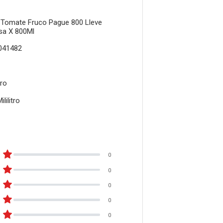
 Tomate Fruco Pague 800 Lleve
sa X 800Ml
041482
tro
ililitro
0
0
0
0
0