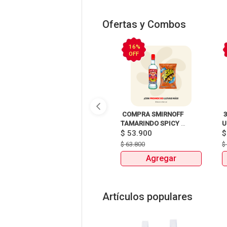
Ofertas y Combos
16%
OFF
 COMPRA SMIRNOFF 
 
TAMARINDO SPICY 
U
X750ml Y LLEVATE 
$
53.900
DETODITO 165GR o 150GR 
$
63.800
Agregar
Artículos populares