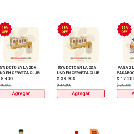
18%
18%
33%
OFF
OFF
OFF
35% DCTO EN LA 2DA 
 35% DCTO EN LA 2DA 
 PAGA 2 L
ND EN CERVEZA CLUB 
UND EN CERVEZA CLUB 
PASABOCA
$
8.400
COLOMBIA LATA X330ml 
COLOMBIA 330 ML LATA X 
$
38.900
$
17.20
6 UNIDADES 
$
10.200
$
47.200
$
25.800
ANTES:$47.200 
Agregar
Agregar
AHORA:$38.900 