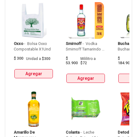
Oxxo
 - 
 Bolsa Oxxo 
Smirnoff
 - 
 Vodka 
Buchanan
Compostable X1Und 
Smirnoff Tamarindo 
Spicy Botellax750Ml 
$
300
$
$
Unidad
a
$300
Mililitro
a
Mil
53.900
184.900
$72
$
Agregar
Agregar
Agr
Amarillo De 
Colanta
 - 
 Leche 
Detodito
 - 