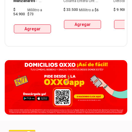
Manzanares
 - 
Colanta Entera Uht 
Aguardiente Amarillo 
Bolsa  X 1L  X 6Und 
$
$
33.500
$
9.900
Mililitro
a
Mililitro
a
$6
G
De Manzanares 
54.900
$73
Botellax750Ml 
Agregar
Agr
Agregar