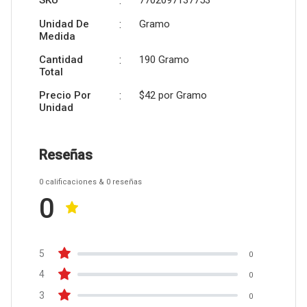
SKU
:
7702097137753
Unidad De
:
Gramo
Medida
Cantidad
:
190 Gramo
Total
Precio Por
:
$42 por
Gramo
Unidad
Reseñas
0
calificaciones
& 0
reseñas
0
5
0
4
0
3
0