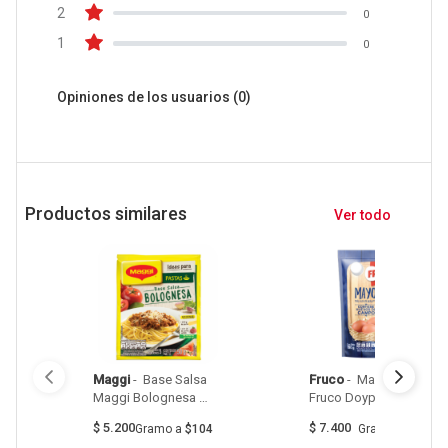
2
0
1
0
Opiniones de los usuarios
(0)
Productos similares
Ver todo
Maggi
 - 
 Base Salsa 
Fruco
 - 
 Mayonesa 
Maggi Bolognesa 
Fruco Doypack 190G 
50Gr 
$
5.200
$
7.400
Gramo
a
$104
Gramo
a
$39