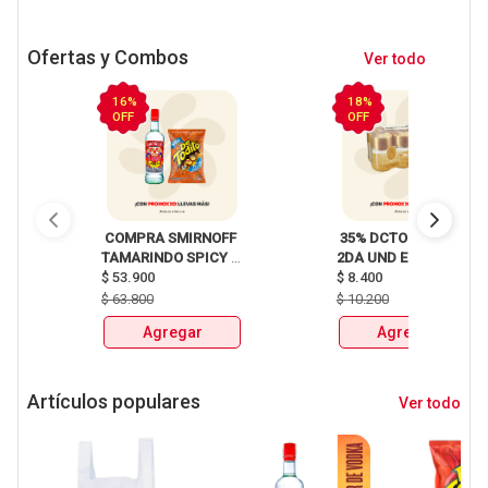
Ofertas y Combos
Ver todo
16%
18%
OFF
OFF
 COMPRA SMIRNOFF 
 35% DCTO EN LA 
TAMARINDO SPICY 
2DA UND EN 
X750ml Y LLEVATE 
$
53.900
CERVEZA CLUB 
$
8.400
DETODITO 165GR o 
COLOMBIA LATA 
$
63.800
$
10.200
150GR 
X330ml 
Agregar
Agregar
Artículos populares
Ver todo