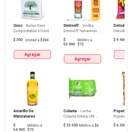
Oxxo
 - 
 Bolsa Oxxo 
Smirnoff
 - 
 Vodka 
Detodito
 - 
Compostable X1Und 
Smirnoff Tamarindo 
Spicy Botellax750Ml 
$
300
$
$
9.900
Unidad
a
$300
Mililitro
a
G
53.900
$72
Agregar
Agr
Agregar
Amarillo De 
Colanta
 - 
 Leche 
Popetas
 - 
Manzanares
 - 
Colanta Entera Uht 
Popetas Ca
Aguardiente Amarillo 
Bolsa  X 1L  X 6Und 
$
$
33.500
$
6.300
Mililitro
a
Mililitro
a
$6
G
De Manzanares 
54.900
$73