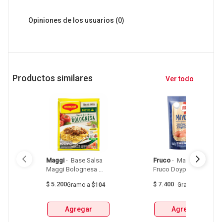
Opiniones de los usuarios
(0)
Productos similares
Ver todo
Maggi
 - 
 Base Salsa 
Fruco
 - 
 Mayonesa 
Maggi Bolognesa 
Fruco Doypack 190G 
50Gr 
$
5.200
$
7.400
Gramo
a
$104
Gramo
a
$39
Agregar
Agregar