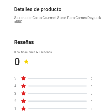
Detalles de producto
Sazonador Casta Gourmet Steak Para Carnes Doypack
x55G
Reseñas
0
calificaciones
& 0
reseñas
0
5
0
4
0
3
0
2
0
1
0